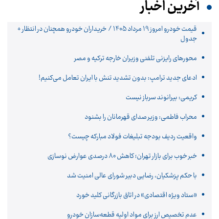
آخرین اخبار
قیمت خودرو امروز 19 مرداد 1405 / خریداران خودرو همچنان در انتظار +
جدول
محورهای رایزنی تلفنی وزیران خارجه ترکیه و مصر
ادعای جدید ترامپ: بدون تشدید تنش با ایران تعامل می‌کنیم!
کریمی: بیرانوند سرباز نیست
محراب فاطمی: وزیر صدای قهرمانان را بشنود
واقعیت ردیف بودجه تبلیغات فولاد مبارکه چیست؟
خبر خوب برای بازار تهران؛ کاهش ۸۰ درصدی عوارض نوسازی
با حکم پزشکیان، رضایی دبیر شورای عالی امنیت شد
«ستاد ویژه اقتصادی» در اتاق بازرگانی کلید خورد
عدم تخصیص ارز برای مواد اولیه قطعه‌سازان خودرو