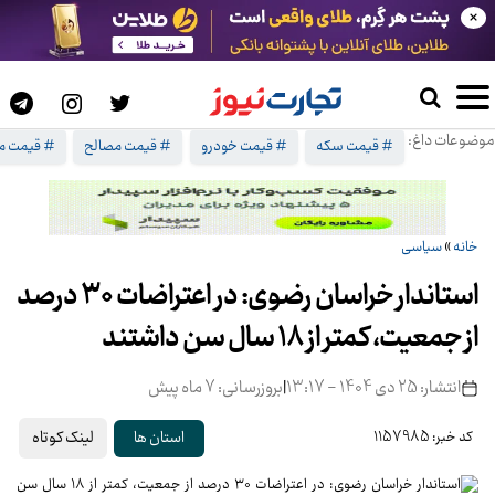
×
موضوعات داغ:
# قیمت سکه
# قیمت خودرو
# قیمت مصالح
# قیمت م
خانه
»
سیاسی
استاندار خراسان رضوی: در اعتراضات ۳۰ درصد
از جمعیت، کمتر از ۱۸ سال سن داشتند
انتشار: 25 دی 1404 - 13:17
|
بروزرسانی: 7 ماه پیش
لینک کوتاه
استان ها
کد خبر: 1157985