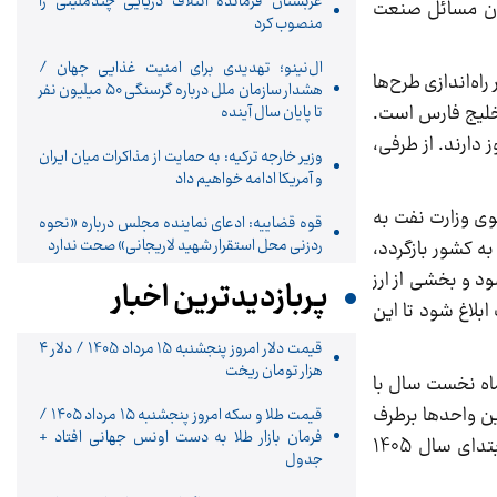
عربستان فرمانده ائتلاف دریایی چندملیتی را
ا مورد بررسی قرار گیرد و در سال 1405 شاهد حل شدن مسائل صنعت
منصوب کرد
ال‌نینو؛ تهدیدی برای امنیت غذایی جهان /
ه‌اندازی طرح‌ها
هشدار سازمان ملل درباره گرسنگی ۵۰ میلیون نفر
خلیج فارس است.
تا پایان سال آینده
 دارند. از طرفی،
وزیر خارجه ترکیه: به حمایت از مذاکرات میان ایران
و آمریکا ادامه خواهیم داد
وی وزارت نفت به
قوه قضاییه: ادعای نماینده مجلس درباره «نحوه
ردزنی محل استقرار شهید لاریجانی» صحت ندارد
ه کشور بازگردد،
د و بخشی از ارز
پربازدیدترین اخبار
بلاغ شود تا این
قیمت دلار امروز پنجشنبه 15 مرداد 1405 / دلار ۴
هزار تومان ریخت
ین نظام ارزی در سال گذشته در نیمه تیرماه به ما ابلاغ شد و به دلیل این تاخیر، مجتمع‌های پتروشیمی در 4 ماه نخست سال با
ن واحدها برطرف
قیمت طلا و سکه امروز پنجشنبه ۱۵ مرداد ۱۴۰۵ /
فرمان بازار طلا به دست اونس جهانی افتاد +
شود. امسال برنامه ما این است که قبل از ورود به سال جدید، پیشنهاد سهمیه ارزی را از وزارت نفت دریافت کنیم تا از ابتدای سال 1405
جدول