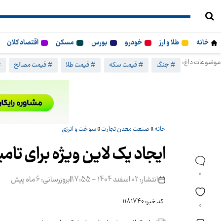
خانه
طلا و ارز
خودرو
بورس
مسکن
اقتصاد کلان
موضوعات داغ:
# جنگ
# قیمت سکه
# قیمت طلا
# قیمت مصالح
#
خانه
»
صنعت معدن تجارت
»
سوخت و انرژی
ایجاد یک لاین ویژه برای تا
0
انتشار: 02 اسفند 1404 - 17:55
|
بروزرسانی: 6 ماه پیش
کد خبر: 1181740
0