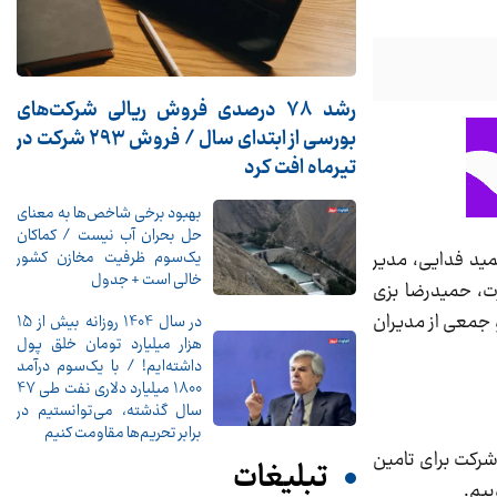
رشد 78 درصدی فروش ریالی شرکت‌های
بورسی از ابتدای سال / فروش 293 شرکت در
تیرماه افت کرد
بهبود برخی شاخص‌ها به معنای
حل بحران آب نیست / کماکان
یک‌سوم ظرفیت مخازن کشور
ید فدایی، مدیر
خالی است + جدول
ت، حمیدرضا بزی
 جمعی از مدیران
در سال 1404 روزانه بیش از 15
هزار میلیارد تومان خلق پول
داشته‌ایم! / با یک‌سوم درآمد
1800 میلیارد دلاری نفت طی 47
سال گذشته، می‌توانستیم در
برابر تحریم‌ها مقاومت کنیم
شرکت برای تامین
تبلیغات
ییم.