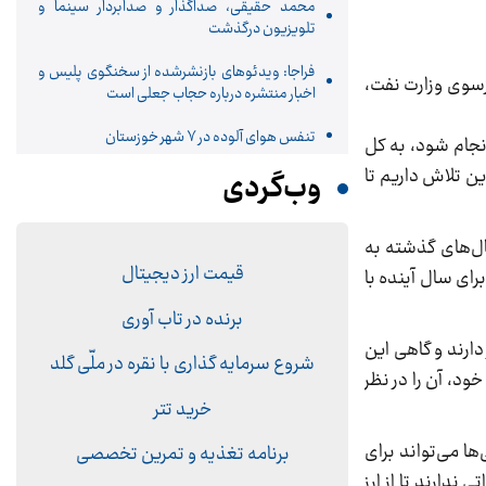
محمد حقیقی، صداگذار و صدابردار سینما و
تلویزیون درگذشت
فراجا: ویدئوهای بازنشرشده از سخنگوی پلیس و
زسوی وزارت نفت،
اخبار منتشره درباره حجاب جعلی است
تنفس هوای آلوده در ۷ شهر خوزستان
نجام شود، به کل
ین تلاش داریم تا
وب‌گردی
ال‌های گذشته به
قیمت ارز دیجیتال
رای سال آینده با
برنده در تاب آوری
دارند و گاهی این
شروع سرمایه گذاری با نقره در ملّی گلد
خود، آن را در نظر
خرید تتر
ها می‌تواند برای
برنامه تغذیه و تمرین تخصصی
ندارند تا از ارز