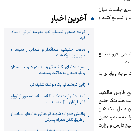
سری جلسات میان
آخرین اخبار
را تسریع کنیم و
کویت دستور تعطیلی تنها مدرسه ایرانی را صادر
کرد
محمد حقیقی، صداگذار و صدابردار سینما و
شیمی جزو صنایع
تلویزیون درگذشت
ست.
سپاه: اعضای یک تیم تروریستی در جنوب سیستان
توجه ویژه‌ای به
و بلوچستان به هلاکت رسیدند
ژاپن کره‌شمالی یک موشک شلیک کرد
ج فارس مالکیت
استفادۀ واردکنندگان اقلام سلامت‌محور از اوراق
حت مالکیت و مدیریت هلدینگ خلیج
گام تا پایان سال تمدید شد
مین دلیل، یک لاین
واکنش خانواده شهید لاریجانی به ادعای ردیابی او
ک، مستمر، دقیق
از طریق تلفن همراه پسرش
ج فارس و وزارت