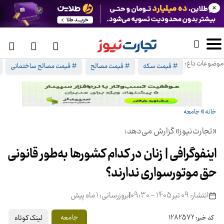
×
موضوعات داغ:
# قیمت سکه
# قیمت مصالح
# قیمت مصالح ساختمانی
خانه
»
جامعه
«تجارت‌نیوز» گزارش می‌دهد:
اینفوگرافی | زنان در کدام کشورها به‌طور قانونی
حق موتورسواری ندارند؟
انتشار: 09 تیر 1405 - 09:30
|
بروزرسانی: 1 ماه پیش
لینک کوتاه
جامعه
کد خبر: 1282572