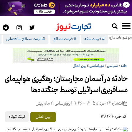
×
موضوعات داغ:
# قیمت سکه
# قیمت مصالح
# قیمت مصالح ساختمانی
خانه
»
سیاسی
»
دیپلماسی
»
بین الملل
حادثه در آسمان مجارستان؛ رهگیری هواپیمای
مسافربری اسرائیلی توسط جنگنده‌ها
انتشار: 24 خرداد 1405 - 09:46
|
بروزرسانی: 2 ماه پیش
لینک کوتاه
بین الملل
کد خبر: 1282690