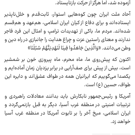
آزموده شد، اما هرگز از حرکت بازنایستاد.
آحاد ملت ایران چون کوه‌هایی استوار، ثابت‌قدم و خلل‌ناپذیر
ایستاده‌اند و برای دفاع از کیان ایران اسلامی، هم‌عهد و هم‌قسم
شده‌اند. مردم ما، باکی از تهدیدات ترامپ و امثال این فرد فاجر
ندارند و معنای راستین عزت و چراغ هدایت را جانبازی در راه دین و
وطن می‌دانند. «وَالَّذِینَ جَاهَدُوا فِینَا لَنَهْدِیَنَّهُمْ سُبُلَنَا»
اکنون که پیش‌روی ما، ماه محرم، ماه پیروزی خون بر شمشیر
است، بیش از پیش برای صف‌آرایی در برابر یزدیان زمان آماده‌ایم و
یکصدا می‌گوییم که ایرانیان همه در طواف عشق‌اند و دایره این
طواف، حسین (ع) است.
آمریکا و رئیس‌جمهور نابکارش باید بدانند معادلات راهبردی و
ترتیبات امنیتی در منطقه غرب آسیا، دیگر به قبل بازنمی‌گردد و
ایران اسلامی، میخ آخر را بر تابوت آمریکا در منطقه غرب آسیا
خواهد زد.