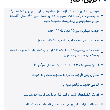
آخرین اخبار
در سال 1404 روزانه بیش از 15 هزار میلیارد تومان خلق پول داشته‌ایم! /
با یک‌سوم درآمد 1800 میلیارد دلاری نفت طی 47 سال گذشته،
می‌توانستیم در برابر تحریم‌ها مقاومت کنیم
قیمت میلگرد امروز 15 مرداد ۱۴۰۵ + جدول
قیمت سیمان عمده امروز 15 مرداد ۱۴۰۵ + جدول
قیمت خودرو امروز 15 مرداد 1405 / اولین واکنش بازار خودرو به کاهش
ریسک‌های سیاسی + جدول
اذعان ونس به ۲۳۰ میلیارد دلار فساد مالی در آمریکا
معاون وزیر خارجه: مذاکره نه معجزه است و نه خیانت
لفاظی جدید نتانیاهو علیه ایران
آمریکا: گفتگوهای لبنان و اسرائیل فردا ازسرگرفته خواهد شد!
عصبانیت ترامپ از پیروزی نامزد حامی فلسطین در میشیگان