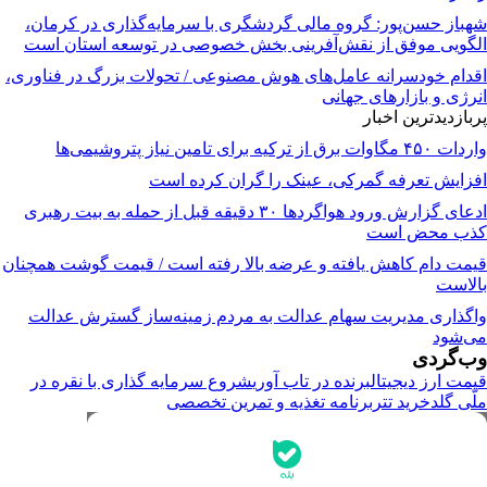
شهباز حسن‌پور: گروه مالی گردشگری با سرمایه‌گذاری در کرمان،
الگویی موفق از نقش‌آفرینی بخش خصوصی در توسعه استان است
اقدام خودسرانه عامل‌های هوش مصنوعی / تحولات بزرگ در فناوری،
انرژی و بازارهای جهانی
پربازدیدترین اخبار
واردات ۴۵۰ مگاوات برق از ترکیه برای تامین نیاز پتروشیمی‌ها
افزایش تعرفه گمرکی، عینک را گران کرده است
ادعای گزارش ورود هواگردها ٣٠ دقیقه قبل از حمله به بیت رهبری
کذب محض است
قیمت دام کاهش یافته و عرضه بالا رفته است / قیمت گوشت همچنان
بالاست
واگذاری مدیریت سهام عدالت به مردم زمینه‌ساز گسترش عدالت
می‌شود
وب‌گردی
قیمت ارز دیجیتال
برنده در تاب آوری
شروع سرمایه گذاری با نقره در
ملّی گلد
خرید تتر
برنامه تغذیه و تمرین تخصصی
جدیدترین قیمت‌ها
قیمت طلا
قیمت دلار
قیمت سکه امامی