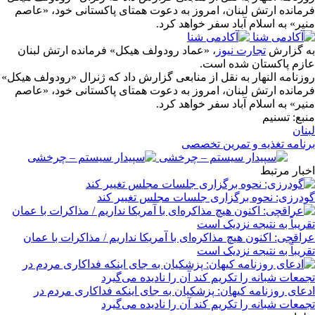
فرمانده ارتش لبنان، امروز به دعوت همتای پاکستانی خود، «عاصم
منیر» به اسلام آباد سفر خواهد کرد.
به گزارش
تجارت نیوز
، «عماد رودولف هیکل» فرمانده ارتش لبنان
عازم پاکستان شده است.
روزنامه النهار به نقل از منابعی گزارش داد که ژنرال «رودولف هیکل»
فرمانده ارتش لبنان، امروز به دعوت همتای پاکستانی خود، «عاصم
منیر» به اسلام آباد سفر خواهد کرد.
منبع: تسنیم
لبنان
برنامه تغذیه و تمرین تخصصی
اخبار مرتبط
گودرزی: نحوه برگزاری جلسات مجلس تغییر کند
عراقچی: اکنون هیچ مذاکره‌ای با آمریکا نداریم / مذاکرات با عمان
تقریباً به نتیجه نزدیک است
ادعای روزنامه کیهان: پزشکیان به جای اینکه فداکاری مردم در
تجمعات شبانه را تکریم کند آن را نادیده می‌گیرد