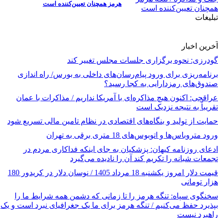
هرمز همچنان تعیین‌کننده است
تبلیغات
آخرین اخبار
گودرزی: نحوه برگزاری جلسات مجلس تغییر کند
برنامه‌ریزی برای ورود پیام‌رسان‌های داخلی به بورس/ راه اندازی
صندوق‌های رمزدارایی به کجا رسید؟
عراقچی: اکنون هیچ مذاکره‌ای با آمریکا نداریم / مذاکرات با عمان
تقریباً به نتیجه نزدیک است
حمایت از تولید و بنگاه‌های اقتصادی در نظام تامین مالی تسریع شود
ورود متروباس‌ها و اتوبوس‌های 18 متری برقی به تهران
ادعای روزنامه کیهان: پزشکیان به جای اینکه فداکاری مردم در
تجمعات شبانه را تکریم کند آن را نادیده می‌گیرد
قیمت دلار امروز یکشنبه 18 مرداد 1405 / نوسان دلار در کریدور 180
هزار تومانی
سخنگوی سپاه: تنگه هرمز را تا زمانی که دشمن همه‌ شرایط ما را
بپذیرد حفظ می‌کنیم / تنگه هرمز برای ما یک جغرافیای نبرد است و یک
راهبرد نیست