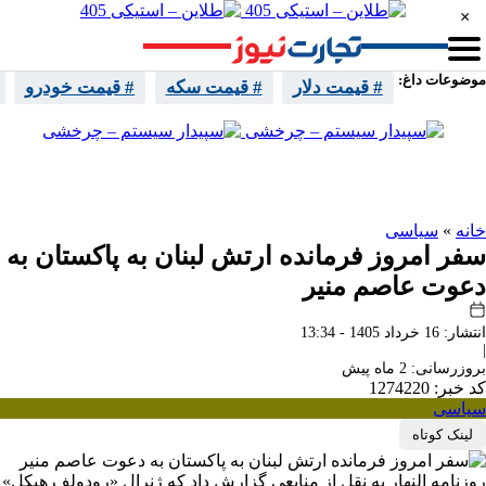
×
موضوعات داغ:
# قیمت دلار
# قیمت سکه
# قیمت خودرو
واتساپ
تلگرام
اینستا
ایکس
خانه
»
سیاسی
سفر امروز فرمانده ارتش لبنان به پاکستان به
دعوت عاصم منیر
انتشار: 16 خرداد 1405 - 13:34
|
بروزرسانی: 2 ماه پیش
کد خبر: 1274220
سیاسی
لینک کوتاه
روزنامه النهار به نقل از منابعی گزارش داد که ژنرال «رودولف هیکل»