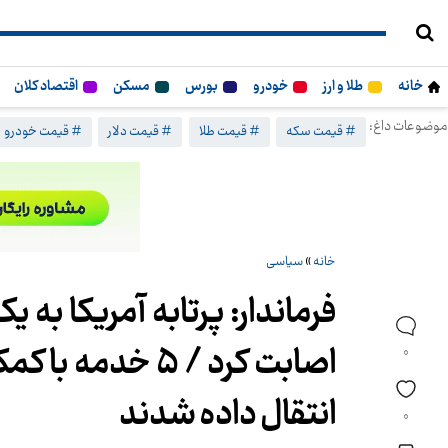
خانه
طلا و ارز
خودرو
بورس
مسکن
اقتصاد کلان
موضوعات داغ:
# قیمت سکه
# قیمت طلا
# قیمت دلار
# قیمت خودرو
خانه
»
سیاسی
فرماندار: پرتابه آمریکا به
اصابت کرد / ۵ خ
0
انتقال داده شدند
0