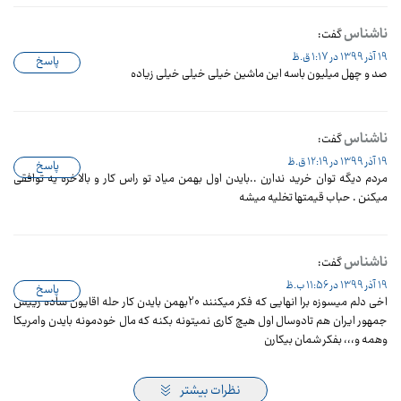
ناشناس
گفت:
19 آذر 1399 در 1:17 ق.ظ
پاسخ
صد و چهل میلیون باسه این ماشین خیلی خیلی خیلی زیاده
ناشناس
گفت:
19 آذر 1399 در 12:19 ق.ظ
پاسخ
مردم دیگه توان خرید ندارن ..بایدن اول بهمن میاد تو راس کار و بالاخره یه توافقی
میکنن . حباب قیمتها تخلیه میشه
ناشناس
گفت:
19 آذر 1399 در 11:56 ب.ظ
پاسخ
اخی دلم میسوزه برا انهایی که فکر میکنند 20بهمن بایدن کار حله اقایون ساده رییس
جمهور ایران هم تادوسال اول هیچ کاری نمیتونه بکنه که مال خودمونه بایدن وامریکا
وهمه و،،، بفکر شمان بیکارن
نظرات بیشتر