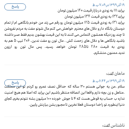
19 آذر 1399 در 7:09 ب.ظ
پاسخ
پراید 111 به زودی در بازار قیمت 140 میلیون تومان
پراید132 به زودی قیمت 134 میلیون تومان
پراید 131 به زودی قیمت 125 میلیون تومان رو رقم می زند من خودم بانگاهی ام از تمام
دوستان بانگاه دار و دلال های محترم خواهش می کنم مال شونو مفت به مردم نفروشن
تا چند روز دیگه همشون التماس می کنند تا به این قیمت بهشون بدیم فقط صبر داشته
باشید بانگاهی ها و دلال های زحمت کش . مال تون رو مفت ندین. 206 تیپ 5 هم به
زودی به قیمت 280 تا285 تومان خواهد رسید. پس مال تون رو ارزون
ندید.ممنون.متشکرم.
ماهان
گفت:
19 آذر 1399 در 6:44 ب.ظ
پاسخ
سلام .من یه جوانی هستم ۳۰ ساله که حداقل نصف عمرم رو کردم تو این مملکت
.متاهل و زن بچه دارم واقعا این انصافه منتظر باشیم این پراید که اصلا هم هیچ امنیت
نداره ب حساب یه قوطی هست که ۴ تا جوش خورده ۱۰۰ میلیون بشه نتونم بخرم.کجای
دنیا اینطوره.تو راخدا دوستان فعلا نخرین تا مجبور بشن بیارنش پایین.
ناشناس
گفت: