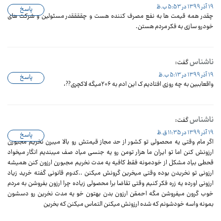
19 آذر 1399 در 5:53 ب.ظ
پاسخ
چقدر همه قیمت ها به نفع مصرف کننده هست و چققققدر مسئولین و شرکت های
خودرو سازی به فکر مردم هستن.
ناشناس
گفت:
19 آذر 1399 در 5:13 ب.ظ
پاسخ
واقعاببین به چه روزی افتادیم ک این ادم به ۲۰۶میگه لاکچری??،
ناشناس
گفت:
19 آذر 1399 در 11:35 ق.ظ
پاسخ
اگر مام وقتی یه محصولی تو کشور از حد مجاز قیمتش رو بالا میبرن نخریم مجبورن
ارزونش کنن اما تو ایران ما هزار تومن رو یه جنسی میاد صف میبندیم انگار میخواد
قحطی بیاد مشکل از خودمونه فقط کافیه یه مدت نخریم مجبورن ارزون کنن همیشه
ارزونی تو نخریدن بوده وقتی میخرین گرونش میکنن ..کدوم قانونی گفته خرید زیاد
ارزونی اورده یه زره فکر کنیم وقتی تقاضا برا محصولی زیاده چرا ارزون بفروشن به مردم
خوب گرون میفروشن مگه احمقن ارزون بدن بهتون خو یه مدت نخرین رو دسشون
بمونه واسه خودشونم که شده ارزونش میکنن التماس میکنن که بخرین