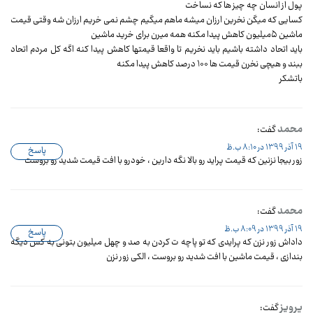
پول از انسان چه چیز ها که نساخت
کسایی که میگن نخرین ارزان میشه ماهم میگیم چشم نمی خریم ارزان شه وقتی قیمت
ماشین ۵میلیون کاهش پیدا مکنه همه میرن برای خرید ماشین
باید اتحاد داشته باشیم باید نخریم تا واقعا قیمتها کاهش پیدا کنه اگه کل مردم اتحاد
ببند و هیچی نخرن قیمت ها ۱۰۰ درصد کاهش پیدا مکنه
باتشکر
محمد
گفت:
19 آذر 1399 در 8:10 ب.ظ
پاسخ
زور بیجا نزنین که قیمت پراید رو بالا نگه دارین ، خودرو با افت قیمت شدید رو بروست
محمد
گفت:
19 آذر 1399 در 8:09 ب.ظ
پاسخ
داداش زور نزن که پرایدی که تو پاچه ت کردن به صد و چهل میلیون بتونی به کس دیگه
بندازی ، قیمت ماشین با افت شدید رو بروست ، الکی زور نزن
پرویز
گفت: