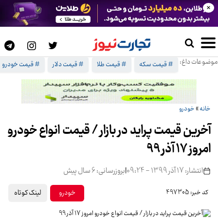
×
موضوعات داغ:
# قیمت سکه
# قیمت طلا
# قیمت دلار
# قیمت خودرو
خانه
»
خودرو
آخرین قیمت پراید در بازار / قیمت انواع خودرو
امروز 17 آذر 99
انتشار: 17 آذر 1399 - 09:24
|
بروزرسانی: 6 سال پیش
لینک کوتاه
خودرو
کد خبر: 497305