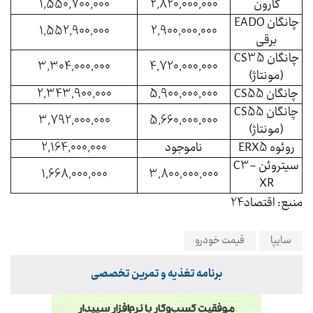
کارون
2,820,000,000
1,550,700,000
چانگان EADO
1,552,900,000
2,900,000,000
برقی
چانگان CS35
3,304,000,000
4,720,000,000
(مونتاژ)
چانگان CS55
5,900,000,000
2,343,900,000
چانگان CS55
3,792,000,000
5,660,000,000
(مونتاژ)
روئوه ERX5
ناموجود
2,164,000,000
سیتروئن C3-
1,668,000,000
3,800,000,000
XR
منبع: اقتصاد24
سایپا
قیمت خودرو
برنامه تغذیه و تمرین تخصصی