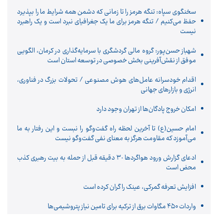
سخنگوی سپاه: تنگه هرمز را تا زمانی که دشمن همه‌ شرایط ما را بپذیرد
حفظ می‌کنیم / تنگه هرمز برای ما یک جغرافیای نبرد است و یک راهبرد
نیست
شهباز حسن‌پور: گروه مالی گردشگری با سرمایه‌گذاری در کرمان، الگویی
موفق از نقش‌آفرینی بخش خصوصی در توسعه استان است
اقدام خودسرانه عامل‌های هوش مصنوعی / تحولات بزرگ در فناوری،
انرژی و بازارهای جهانی
امکان خروج پادگان‌ها از تهران وجود دارد
امام حسین(ع) تا آخرین لحظه راه گفت‌وگو را نبست و این رفتار به ما
می‌آموزد که مقاومت هرگز به معنای نفی گفت‌وگو نیست
ادعای گزارش ورود هواگردها ٣٠ دقیقه قبل از حمله به بیت رهبری کذب
محض است
افزایش تعرفه گمرکی، عینک را گران کرده است
واردات ۴۵۰ مگاوات برق از ترکیه برای تامین نیاز پتروشیمی‌ها