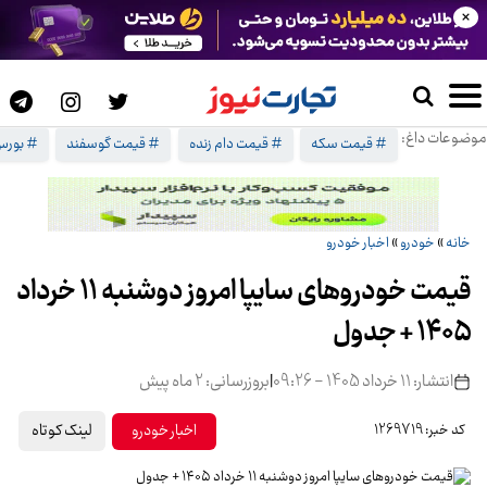
×
موضوعات داغ:
# قیمت سکه
# قیمت دام زنده
# قیمت گوسفند
# بورس 
خانه
»
خودرو
»
اخبار خودرو
قیمت خودرو‌های سایپا امروز دوشنبه ۱۱ خرداد
۱۴۰۵ + جدول
انتشار: 11 خرداد 1405 - 09:26
|
بروزرسانی: 2 ماه پیش
لینک کوتاه
اخبار خودرو
کد خبر: 1269719