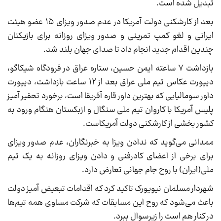
تبدیل شده است.
بعد از کار‌شکنی دولت آمریکا در عدم صدور ویزای ١۵ عضو هیئت
ایرانی و لغو کمپ تمرینی و صدور ویزای روزانه برای بازیکنان
چندین اقدام جدید انجام داد تا صدای جهان بلند شد.
بازداشت ٧ ساعته ایمن حسین، ستاره عراق در فرودگاه شیکاگو،
دیپورت عکاس تیم ملی عراق بعد از ١٢ ساعت بازداشت، دیپورت
داور سومالیایی که بهترین داور قاره آفریقا است، برخورد تحقیر آمیز
پلیس آمریکا با کاروان تیم ملی سنگال و ازبکستان هنگام ورود به
کشور بخشی از کارشکنی دولت آمریکاست.
ممدانی می‌گوید که ندادن ویزا به خبرنگاران، عدم صدور ویزای
برای برخی از اعضای کادرفنی و دادن ویزای روزانه به یک تیم
ملی(ایران) با روح جام جهانی تعارض دارد.
شهردار مسلمان نیویورک تاکید کرد که اقدامات تبعیض آمیز دولت
باعث می‌شود که روح این مسابقات که شرکت مساوی همه تیم‌ها
در کنار هم است را زیرسوال ببرد.