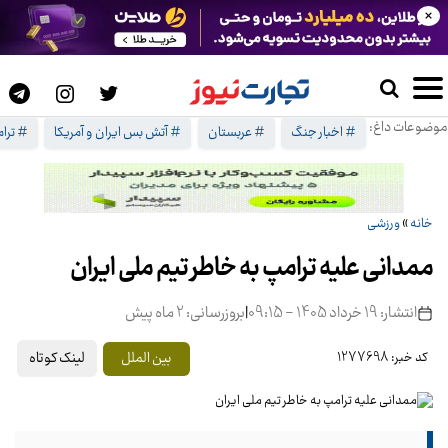
×
موضوعات داغ:
# اخبار جنگ
# عربستان
# آتش بس ایران و آمریکا
# ترا
خانه
»
ورزشی
ممدانی علیه ترامپ به خاطر تیم ملی ایران
انتشار: 19 خرداد 1405 - 09:15
|
بروزرسانی: 2 ماه پیش
لینک کوتاه
بین الملل
کد خبر: 1277698