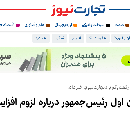
صمت
سوخت و انرژی
ارز دیجیتال
علم و فناوری
اقتصاد ج
ن و آمریکا
# قیمت طلا
# اروپا
# گرما
# ترکیه
‌وگو با «تجارت‌نیوز» خبر داد:
 اول رئیس‌جمهور درباره لزوم افزای