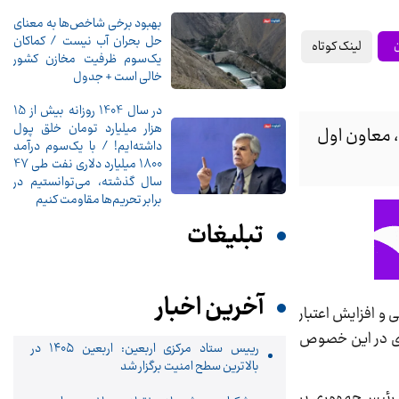
بهبود برخی شاخص‌ها به معنای
حل بحران آب نیست / کماکان
لینک کوتاه
ن
یک‌سوم ظرفیت مخازن کشور
خالی است + جدول
در سال 1404 روزانه بیش از 15
هزار میلیارد تومان خلق پول
 معاون اول
داشته‌ایم! / با یک‌سوم درآمد
1800 میلیارد دلاری نفت طی 47
سال گذشته، می‌توانستیم در
برابر تحریم‌ها مقاومت کنیم
تبلیغات
آخرین اخبار
و افزایش اعتبار
وری در این خصوص
رییس ستاد مرکزی اربعین: اربعین ۱۴۰۵ در
بالاترین سطح امنیت برگزار شد
 رئیس‌جمهوری بر