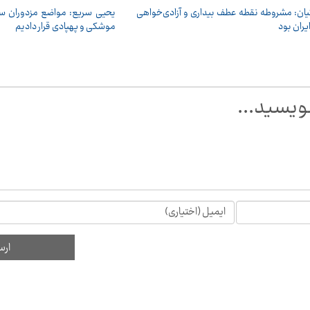
ان: مشروطه نقطه عطف بیداری و آزادی‌خواهی
یحیی سریع: مواضع مزدوران س
یران بود
موشکی و پهپادی قرار دادیم