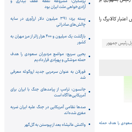
پزشکیان: مشروطه نقطه عطف بیداری و
آزادی‌خواهی ملت ایران بود
تبار کالابرگ را
پسته یزد؛ ۳۹۱ میلیون دلار ارزآوری در سایه
چالش‌های صادراتی
بازگشت یک میلیون و ۴۰۰ هزار زائر از مرز مهران به
کشور
ل رئیس جمهور
یحیی سریع: مواضع مزدوران سعودی را هدف
حمله موشکی و پهپادی قرار دادیم
فورلان به عنوان سرمربی جدید اروگوئه معرفی
شد
جانسون: ترامپ از پیامدهای جنگ با ایران برای
آمریکایی‌ها آگاه است
صدها نظامی آمریکایی در جنگ علیه ایران ضربه
مغزی شده‌اند
واکنش عالیشاه بعد از پیوستن به گل‌گهر