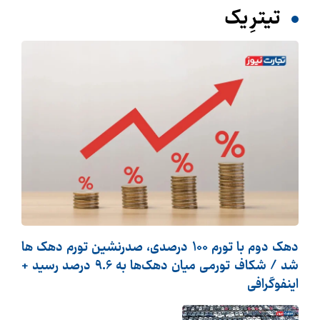
تیترِ یک
دهک دوم با تورم 100 درصدی، صدرنشین تورم دهک ها
شد / شکاف تورمی میان دهک‌ها به 9.6 درصد رسید +
اینفوگرافی