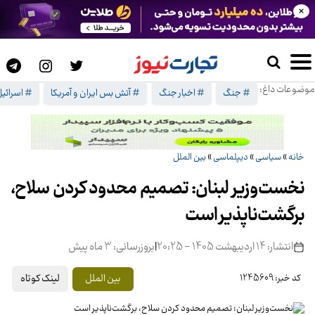
×
موضوعات داغ:
# جنگ
# اخبار جنگ
# آتش بس ایران و آمریکا
# اسرائیل
خانه
»
سیاسی
»
دیپلماسی
»
بین الملل
نخست‌وزیر لبنان: تصمیم محدود کردن سلاح،
برگشت‌ناپذیر است
انتشار: 14 اردیبهشت 1405 - 20:25
|
بروزرسانی: 3 ماه پیش
لینک کوتاه
بین الملل
کد خبر: 1245609