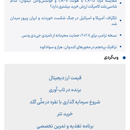
مقایسه مزدا CX-5 با هوندا CR-V و فولکس‌واگن تیگوان؛ کدام
شاسی‌بلند کامپکت ارزش خرید بیشتری دارد؟
تلگراف: آمریکا و اسرائیل در جنگ شکست خوردند و ایران پیروز میدان
شد
نسخه ترامپ برای 2028؛ حمایت محرمانه از نامزدی جی‌دی ونس
ترافیک پرحجم در محورهای کندوان، هراز و سوادکوه
وب‌گردی
قیمت ارز دیجیتال
برنده در تاب آوری
شروع سرمایه گذاری با نقره در ملّی گلد
خرید تتر
برنامه تغذیه و تمرین تخصصی