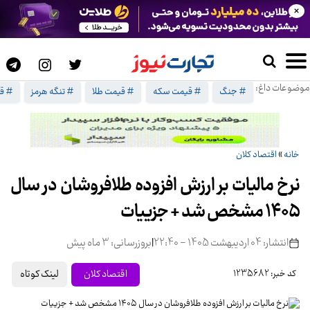
×
موضوعات داغ:
# جنگ
# قیمت سکه
# قیمت طلا
# تنگه هرمز
# ق
خانه
»
اقتصاد کلان
نرخ مالیات بر ارزش افزوده طلافروشان در سال
۱۴۰۵ مشخص شد + جزییات
انتشار: 04 اردیبهشت 1405 - 22:40
|
بروزرسانی: 3 ماه پیش
لینک کوتاه
اقتصاد کلان
کد خبر: 1235682