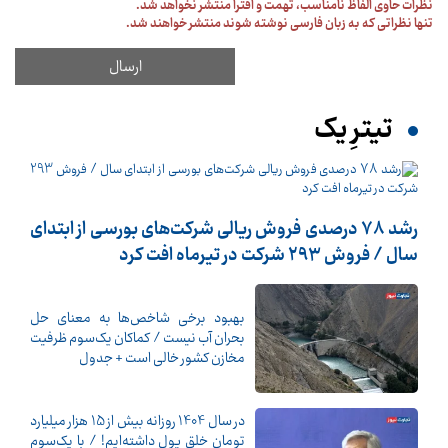
نظرات حاوی الفاظ نامناسب، تهمت و افترا منتشر نخواهد شد.
تنها نظراتی که به زبان فارسی نوشته شوند منتشر خواهند شد.
تیترِ یک
رشد 78 درصدی فروش ریالی شرکت‌های بورسی از ابتدای
سال / فروش 293 شرکت در تیرماه افت کرد
بهبود برخی شاخص‌ها به معنای حل
بحران آب نیست / کماکان یک‌سوم ظرفیت
مخازن کشور خالی است + جدول
در سال 1404 روزانه بیش از 15 هزار میلیارد
تومان خلق پول داشته‌ایم! / با یک‌سوم