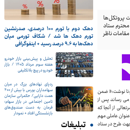
ت پروتکل‌ها
 محترم ستاد
دهک دوم با تورم 100 درصدی، صدرنشین
مقامات ناظر
تورم دهک ها شد / شکاف تورمی میان
دهک‌ها به 9.6 درصد رسید + اینفوگرافی
تحلیل و پیش‌بینی بازار خودرو
هفته سوم مرداد 1405 / بازار
خودرو در پیچ بلاتکلیفی
ردپای نهادهای بزرگ در میان
سهامداران بورس با بیش از 400
رونا نوشت:« ضمن
همت دارایی/ حکمرانی سازمان
می رساند پس از
تامین اجتماعی در بازار سهام؛
الی از آنجا که
فرمان به دست صندوق‌های
بازنشستگی افتاد + نمودار
 عنوان عاملی مهم
تبلیغات
جهت طرح در ستاد