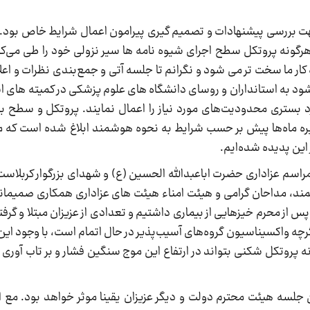
 بررسی پیشنهادات و تصمیم گیری پیرامون اعمال شرایط خاص بود. آ
رگونه پروتکل سطح اجرای شیوه نامه ها سیر نزولی خود را طی می‌کند 
کار ما سخت تر می شود و نگرانم تا جلسه آتی و جمع‌بندی نظرات و اع
د به استانداران و روسای دانشگاه های علوم پزشکی در کمیته های است
ستری محدودیت‌های مورد نیاز را اعمال نمایند. پروتکل و سطح بن
یره ماه‌ها پیش بر حسب شرایط به نحوه هوشمند ابلاغ شده است که م
ین پدیده شده‌ایم.
مراسم عزاداری حضرت اباعبدالله الحسین (ع) و شهدای بزرگوار کربلاس
ند، مداحان گرامی و هیئت امناء هیئت های عزاداری همکاری صمیمان
 از محرم خیزهایی از بیماری داشتیم و تعدادی از عزیزان مبتلا و گرف
رچه واکسیناسیون گروه‌های آسیب‌پذیر در حال اتمام است، با وجود این ن
ه پروتکل شکنی بتواند در ارتفاع این موج سنگین فشار و بر تاب آوری م
 جلسه هیئت محترم دولت و دیگر عزیزان یقینا موثر خواهد بود. مع 