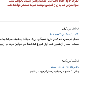
نظرات حاوی الفاظ نامناسب، تهمت و افترا منتشر نخواهد شد.
تنها نظراتی که به زبان فارسی نوشته شوند منتشر خواهند شد.
ناشناس
گفت:
19 مرداد 1400 در 12:35 ق.ظ
نه بابا تو محرم که کسی کرونا نمیگیره برید خجالت بکشید نمیشد یکس
میشد امسال از همین شب اول شروع شد فقط می‌خواین مردم رو از بین 
ناشناس
گفت:
18 مرداد 1400 در 11:00 ب.ظ
وقتی نامه رو میخونیم یاد فیلم برره میافتیم.