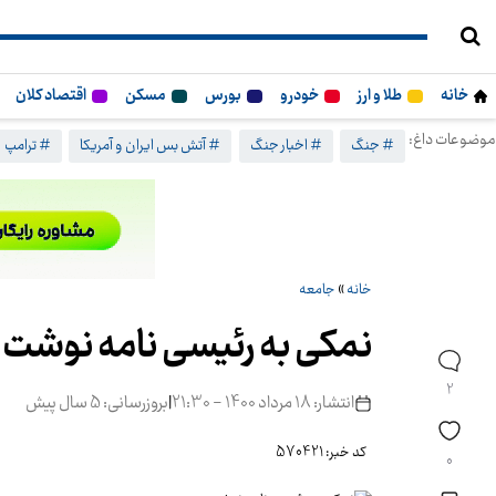
خانه
طلا و ارز
خودرو
بورس
مسکن
اقتصاد کلان
موضوعات داغ:
# جنگ
# اخبار جنگ
# آتش بس ایران و آمریکا
# ترامپ
خانه
»
جامعه
نمکی به رئیسی نامه نوشت
2
انتشار: 18 مرداد 1400 - 21:30
|
بروزرسانی: 5 سال پیش
کد خبر: 570421
0