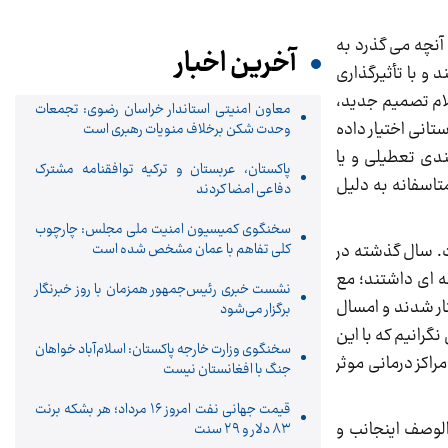
نچه می گذرد به
آخرین اخبار
و با تأثیرگذاری
لام تصمیم جدید،
معاون امنیتی استاندار خراسان رضوی: تجمعات
انی اختیار داده
وحدت شکن برخلاف منویات رهبری است
دی تعطیلی و یا
پاکستان، عربستان و ترکیه توافقنامه مشترک
تاسفانه به دلیل
دفاعی امضا کردند
سخنگوی کمیسیون امنیت ملی مجلس: چارچوب
کلی تفاهم با عمان مشخص شده است
ت. سال گذشته در
ه ای داشتند؛ مع
نشست خبری رئیس‌جمهور همزمان با روز خبرنگار
تار شدند و امسال
برگزار می‌شود
گرانیم که با این
سخنگوی وزارت خارجه پاکستان: اسلام‌آباد خواهان
راکز درمانی موثر
جنگ با افغانستان نیست
قیمت جهانی نفت امروز ۱۶ مرداد؛ هر بشکه برنت
الوصف اینجانب و
۸۳ دلار و ۲۹ سنت