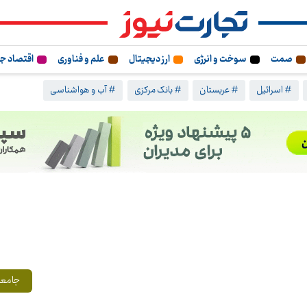
صمت
سوخت و انرژی
ارز دیجیتال
علم و فناوری
اقتصاد ج
# اسرائیل
# عربستان
# بانک مرکزی
# آب و هواشناسی
جامعه