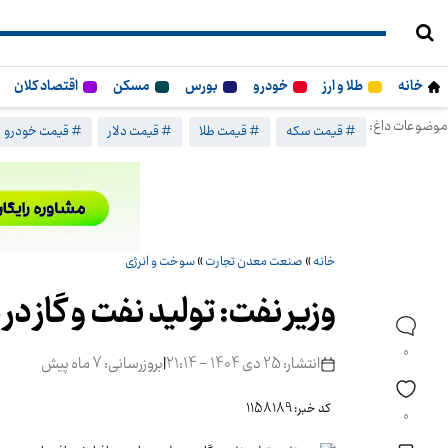
خانه
طلا و ارز
خودرو
بورس
مسکن
اقتصاد کلان
موضوعات داغ:
# قیمت سکه
# قیمت طلا
# قیمت دلار
# قیمت خودرو
خانه
»
صنعت معدن تجارت
»
سوخت و انرژی
وزیر نفت: تولید نفت و گاز 
0
انتشار: 25 دی 1404 - 21:14
|
بروزرسانی: 7 ماه پیش
کد خبر: 1158189
0