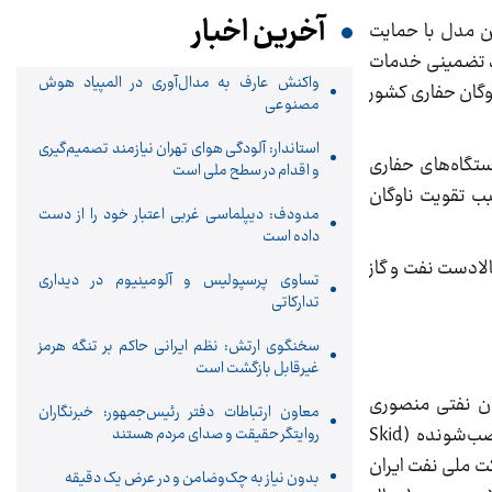
آخرین اخبار
ین مدل با حمایت
ید تضمینی خدمات
واکنش عارف به مدال‌آوری در المپیاد هوش
داد ۲۰ دکل حفاری با توان ۲۰۰۰ اسب بخار را به ناوگان حفاری کشور
مصنوعی
استاندار: آلودگی هوای تهران نیازمند تصمیم‌گیری
 خرید تضمینی خدمات دستگاه‌های حفاری
و اقدام در سطح ملی است
ب تقویت ناوگان
مدودف: دیپلماسی غربی اعتبار خود را از دست
داده است
لادست نفت و گاز
تساوی پرسپولیس و آلومینیوم در دیداری
تدارکاتی
سخنگوی ارتش: نظم ایرانی حاکم بر تنگه هرمز
غیرقابل بازگشت است
 با گام بزرگ در تقویت ناوگان حفاری کشور در راستای افزایش تولید نفت‌ خام از ۶ میدان نفتی منصوری
معاون ارتباطات دفتر رئیس‌جمهور: خبرنگاران
(بنگستان)، آب‌تیمور، رامشیر، منصورآباد، کرنج و گلخاری قراردادهای خرید خدمات واحدهای فرآورش نفت خام سریع نصب‌شونده (Skid
روایتگر حقیقت و صدای مردم هستند
رکت ملی نفت ایران
بدون نیاز به چک‌وضامن و در عرض یک دقیقه