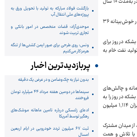
اقدام به خرید خدمات فرآورشی نفت خام در قالب قرارداد ساخت مالکیت و بهره‌برداری (BOO) به ارزش بالغ بر ۱.۷ میلیارد دلار به‌مدت ۱۰ سال
بازگشت فولاد مبارکه به تولید با تحویل ورق به
پروژه‌های ملی انتقال آب
پاک‌نژاد افزود: مدت‌زمان ساخت واحدهای مربوطه حدود ۱۵ ماه است که نسبت به احداث واحدهای ثابت فرآورشی که به‌طور خوش‌بینانه ۳۶
موحدی‌آزاد: قضات متخصص در امور بانکی و
تجاری تربیت شوند
ادهای بیان‌ شده از سوی بخش خصوصی و غیردولتی ظرفیت فرآورشی جدید به مقدار ۳۱۵ هزار بشکه در روز برای
ونس: روی طرحی برای عبور ایمن کشتی‌ها از تنگه
می‌شود، ضمن آنکه تولید نفت خام به
هرمز کار می‌کنیم
پربازدیدترین اخبار
بدون نیاز به چک‌وضامن و در عرض یک دقیقه
مانه و چالش‌های
سینماها در دومین هفته‌ مرداد ۴۴ میلیارد تومان
نگین تولید نفت خام در آذر امسال نسبت به زمان آغاز به کار دولت افزایشی معادل ۲۲۵ هزار بشکه در روز را به
فروختند
ثبت رساند، همچنین در بخش تولید گاز خام، با اتخاذ و اجرای مجموعه‌ای از اقدام‌ها، رکورد جدیدی در دی امسال به میزان ۱,۱۱۴ میلیون
ادعای زلنسکی درباره تامین ماهانه موشک‌های
رهگیر توسط آمریکا
د از میدان مشترک
ثبت ۶۷ میلیون تردد خودرویی در ایام اربعین
هد و با تلاش و همت
امسال