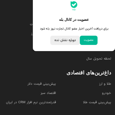
جدیدترین قیمت‌ها
قیمت طلا
قیمت یورو
عضویت در کانال بله
قیمت دلار
قیمت درهم امارات
برای دریافت آخرین اخبار عضو کانال تجارت نیوز بله شود
قیمت سکه امامی
ابزار تبدیل نرخ ارز
عضویت
دوباره نشان نده
خبرهای مهم
لحظه تحویل سال
داغ‌ترین‌های اقتصادی
طلا و ارز
پیش‌بینی قیمت دلار
خودرو
اقتصاد سبز
پیش‌بینی قیمت طلا
قدرتمندترین نرم‌ افزار CRM در ایران