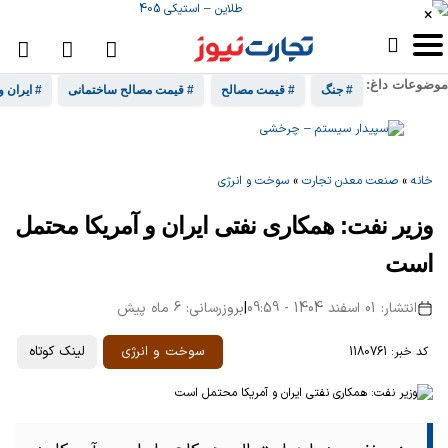
×
موضوعات داغ:
# جنگ
# قیمت مصالح
# قیمت مصالح ساختمانی
# ایران و
خانه
»
صنعت معدن تجارت
»
سوخت و انرژی
وزیر نفت: همکاری نفتی ایران و آمریکا محتمل
است
انتشار: 01 اسفند 1404 - 09:59
|
بروزرسانی: 6 ماه پیش
سوخت و انرژی
لینک کوتاه
کد خبر: 1180761