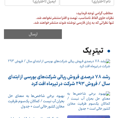
مخاطب گرامی توجه فرمایید:
نظرات حاوی الفاظ نامناسب، تهمت و افترا منتشر نخواهد شد.
تنها نظراتی که به زبان فارسی نوشته شوند منتشر خواهند شد.
تیترِ یک
رشد 78 درصدی فروش ریالی شرکت‌های بورسی از ابتدای
سال / فروش 293 شرکت در تیرماه افت کرد
بهبود برخی شاخص‌ها به معنای حل
بحران آب نیست / کماکان یک‌سوم ظرفیت
مخازن کشور خالی است + جدول