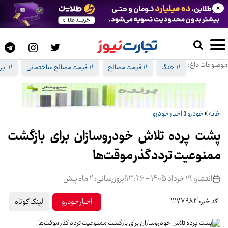
×
موضوعات داغ:
# جنگ
# قیمت مصالح
# قیمت مصالح ساختمانی
# ایرا
خانه
»
خودرو
»
اخبار خودرو
پشت پرده تلاش خودروسازان برای بازگشت
ممنوعیت تردد گذر موقت‌ها
انتشار: 19 خرداد 1405 - 13:26
|
بروزرسانی: 2 ماه پیش
لینک کوتاه
اخبار خودرو
کد خبر: 1277983