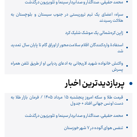
محمد حقیقی، صداگذار و صدابردار سینما و تلویزیون درگذشت
سپاه: اعضای یک تیم تروریستی در جنوب سیستان و بلوچستان به
هلاکت رسیدند
ژاپن کره‌شمالی یک موشک شلیک کرد
استفادۀ واردکنندگان اقلام سلامت‌محور از اوراق گام تا پایان سال تمدید
شد
واکنش خانواده شهید لاریجانی به ادعای ردیابی او از طریق تلفن همراه
پسرش
پربازدیدترین اخبار
قیمت طلا و سکه امروز پنجشنبه ۱۵ مرداد ۱۴۰۵ / فرمان بازار طلا به
دست اونس جهانی افتاد + جدول
محمد حقیقی، صداگذار و صدابردار سینما و تلویزیون درگذشت
تنفس هوای آلوده در ۷ شهر خوزستان