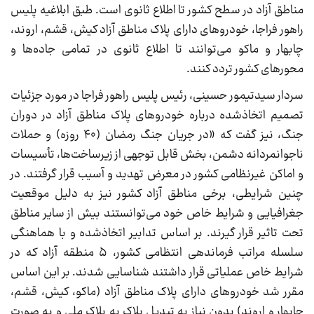
مناطق آزاد در سطح کشور تا اطلاع ثانوی است. طبق ابلاغیه پلیس
راهور فراجا، خودرو‌های دارای پلاک مناطق آزاد کیش، قشم، اروند،
چابهار و ماکو می‌توانند تا اطلاع ثانوی در تمامی جاده‌ها و
محور‌های کشور تردد کنند.
سردار سیدتیمور حسینی، رئیس پلیس راهور فراجا در مورد جزئیات
تصمیم اتخاذشده درباره خودرو‌های پلاک مناطق آزاد در دوران
جنگ، نیز گفت که «در جریان جنگ رمضان (۴۰ روزه) و حملات
ناجوانمردانه دشمن، بخش قابل توجهی از زیرساخت‌ها، تأسیسات
و اماکن غیرنظامی کشور در معرض تهدید و آسیب قرار گرفتند. در
چنین شرایطی، برخی مناطق آزاد کشور نیز به دلیل موقعیت
جغرافیایی و شرایط خاص خود می‌توانستند بیش از سایر مناطق
تحت تاثیر قرار گیرند. بر اساس تدابیر اتخاذشده و با هماهنگی
سلسله مراتب فرماندهی انتظامی کشور، ۵ منطقه آزاد که در
شرایط خاص عملیاتی قرار داشتند شناسایی شدند. بر این اساس
مقرر شد خودرو‌های دارای پلاک مناطق آزاد (ماکو، کیش، قشم،
چابهار و اروند) بدون نیاز به تبدیل پلاک به پلاک ملی و به صورت