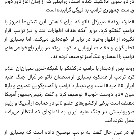
در دو سوی آتلانتیک شده است، روابطی که از زمان آغاز دور دوم
ریاست جمهوری ترامپ به تیرگی گراییده است.
«مارک روته» دبیرکل ناتو که برای کاهش این تنش‌ها امروز با
ترامپ گفتگو کرد، برای آنکه هدف اظهارات تند و تیز ترامپ قرار
نگیرد، از اظهار وجود در برابر او خودداری می‌کند، اما بسیاری از
تحلیلگران و مقامات اروپایی سکوت روته در برابر باج‌خواهی‌های
ترامپ را اسفبار و ننگ‌آمیز توصیف کرده‌اند.
روته پس از دیدار با ترامپ در گفتگو با شبکه خبری سی‌ان‌ان اعلام
کرد ترامپ از عملکرد بسیاری از متحدان ناتو در قبال جنگ علیه
ایران «ناامید» است.وی دیدار با ترامپ را گفت‌وگویی «صریح و باز»
میان «دو دوست خوب» توصیف کرد و گفت رئیس‌جمهور آمریکا
معتقد است برخی از کشورهای عضو ناتو در حمایت از آمریکا و رژیم
صهیونیستی در جنگ علیه ایران به اندازه‌ای که انتظار می‌رفت
عمل نکرده‌اند.
او در عین حال گفت به ترامپ توضیح داده است که بسیاری از