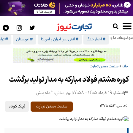
×
موضوعات داغ:
# اخبار جنگ
# آتش بس ایران و آمریکا
# عربستان
# ترا
خانه
»
صنعت معدن تجارت
کوره هشتم فولاد مبارکه به مدار تولید برگشت
انتشار: 19 خرداد 1405 - 17:58
|
بروزرسانی: 2 ماه پیش
لینک کوتاه
صنعت معدن تجارت
کد خبر: 1278053