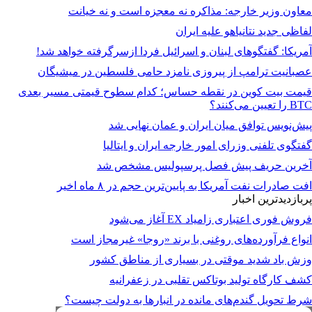
معاون وزیر خارجه: مذاکره نه معجزه است و نه خیانت
لفاظی جدید نتانیاهو علیه ایران
آمریکا: گفتگوهای لبنان و اسرائیل فردا ازسرگرفته خواهد شد!
عصبانیت ترامپ از پیروزی نامزد حامی فلسطین در میشیگان
قیمت بیت کوین در نقطه حساس؛ کدام سطوح قیمتی مسیر بعدی
BTC را تعیین می‌کنند؟
پیش‌نویس توافق میان ایران و عمان نهایی شد
گفتگوی تلفنی وزرای امور خارجه ایران و ایتالیا
آخرین حریف پیش فصل پرسپولیس مشخص شد
افت صادرات نفت آمریکا به پایین‌ترین حجم در ۸ ماه اخیر
پربازدیدترین اخبار
فروش فوری اعتباری زامیاد EX آغاز می‌شود
انواع فرآورده‌های روغنی با برند «روجا» غیرمجاز است
وزش باد شدید موقتی در بسیاری از مناطق کشور
کشف کارگاه تولید بوتاکس تقلبی در زعفرانیه
شرط تحویل گندم‌های مانده در انبار‌ها به دولت چیست؟