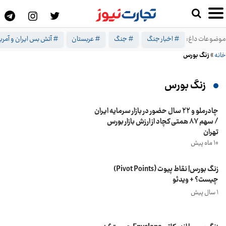
موضوعات داغ:
# اخبار جنگ
# جنگ
# عربستان
# آتش بس ایران و آمریک
خانه
»
زنگ بورس
زنگ بورس
چادرملو و 22 سال حضور در بازار سرمایه ایران
/ سهم ۸۷ همتی کچاد از ارزش بازار بورس
تهران
10 ماه پیش
زنگ بورس| نقاط پیوت (Pivot Points)
چیست؟ + ویدئو
1 سال پیش