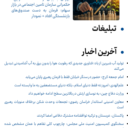
حکمرانی سازمان تامین اجتماعی در بازار
سهام؛ فرمان به دست صندوق‌های
بازنشستگی افتاد + نمودار
تبلیغات
آخرین اخبار
تولید آب شیرین از باد؛ فناوری جدیدی که رطوبت هوا را بدون برق به آب آشامیدنی تبدیل
می‌کند
امام جمعه کرج: حضور در سنگر خیابان فقط با فرمان رهبری پایان می‌یابد
علم‌الهدی: امروز نه فقط دنیای اسلام، بلکه دنیای مستضعفین به ما وابسته است
وزارت دفاع چین: به نوسازی ارتش در بالاترین سطح ادامه خواهیم داد
معاون امنیتی استاندار خراسان رضوی: تجمعات وحدت شکن برخلاف منویات رهبری
است
پاکستان، عربستان و ترکیه توافقنامه مشترک دفاعی امضا کردند
سخنگوی کمیسیون امنیت ملی مجلس: چارچوب کلی تفاهم با عمان مشخص شده