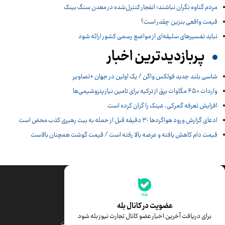
مردم گناوه نگران نباشند؛ انفجار کنترل‌شده در معدن سنگ بینک
قیمت واقعی بنزین چقدر است؟
نباید تفسیرهای سلیقه‌ای از مواضع رسمی کشور ارائه شود
پربازدیدترین اخبار
شاسی بلند جدید فولکس واگن / یک اولین در جهان +تصاویر
واردات ۴۵۰ مگاوات برق از ترکیه برای تامین نیاز پتروشیمی‌ها
افزایش تعرفه گمرکی، عینک را گران کرده است
ادعای گزارش ورود هواگردها ٣٠ دقیقه قبل از حمله به بیت رهبری کذب محض است
قیمت دام کاهش یافته و عرضه بالا رفته است / قیمت گوشت همچنان بالاست
جدیدترین قیمت‌ها
قیمت طلا
قیمت یورو
عضویت در کانال بله
برای دریافت آخرین اخبار عضو کانال تجارت نیوز بله شود
قیمت دلار
قیمت درهم امارات