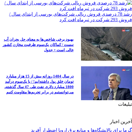
رشد 78 درصدی فروش ریالی شرکت‌های بورسی از ابتدای سال /
فروش 293 شرکت در تیرماه افت کرد
بهبود برخی شاخص‌ها به معنای حل بحران آب
نیست / کماکان یک‌سوم ظرفیت مخازن کشور
خالی است + جدول
در سال 1404 روزانه بیش از 15 هزار میلیارد
تومان خلق پول داشته‌ایم! / با یک‌سوم درآمد
1800 میلیارد دلاری نفت طی 47 سال گذشته،
می‌توانستیم در برابر تحریم‌ها مقاومت کنیم
تبلیغات
آخرین اخبار
گرما برای پالایشگاه‌ها و منابع برق اروپا اضطرار آفرید