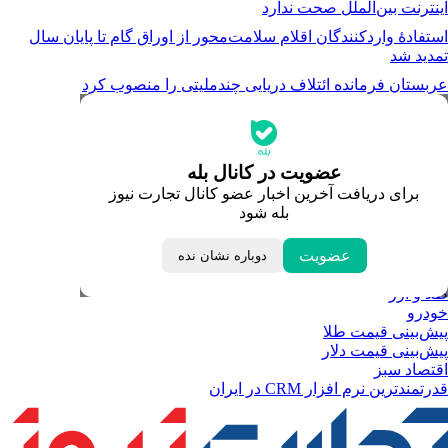
اینترنت بین‌الملل صحت ندارد
استفادۀ واردکنندگان اقلام سلامت‌محور از اوراق گام تا پایان سال
تمدید شد
عربستان فرمانده ائتلاف دریایی چندملیتی را منصوب کرد
جدیدترین قیمت‌ها
قیمت طلا
قیمت دلار
قیمت سکه امامی
عضویت در کانال بله
قیمت یورو
برای دریافت آخرین اخبار عضو کانال تجارت نیوز
قیمت درهم امارات
بله شود
ابزار تبدیل نرخ ارز
خبرهای مهم
لحظه تحویل سال
عضویت
دوباره نشان نده
داغ‌ترین‌های اقتصادی
طلا و ارز
خودرو
پیش‌بینی قیمت طلا
پیش‌بینی قیمت دلار
اقتصاد سبز
قدرتمندترین نرم‌ افزار CRM در ایران