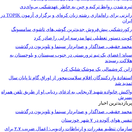
تیره شدن روابط ترکیه و چین به خاطر عهدشکنی بی‌وای‌دی
رایزنی برای راه‌اندازی رشته زبان کره‌ای و برگزاری آزمون TOPIK در
ایران
رکوردشکنی پیش‌فروش جدیدترین گوشی‌های تاشوی سامسونگ
کویت دستور تعطیلی تنها مدرسه ایرانی را صادر کرد
محمد حقیقی، صداگذار و صدابردار سینما و تلویزیون درگذشت
سپاه: اعضای یک تیم تروریستی در جنوب سیستان و بلوچستان به
هلاکت رسیدند
ژاپن کره‌شمالی یک موشک شلیک کرد
استفادۀ واردکنندگان اقلام سلامت‌محور از اوراق گام تا پایان سال
تمدید شد
واکنش خانواده شهید لاریجانی به ادعای ردیابی او از طریق تلفن همراه
پسرش
پربازدیدترین اخبار
محمد حقیقی، صداگذار و صدابردار سینما و تلویزیون درگذشت
تنفس هوای آلوده در ۷ شهر خوزستان
سازمان تنظیم مقررات و ارتباطات رادیویی: اعمال ضریب ۲.۷ برای