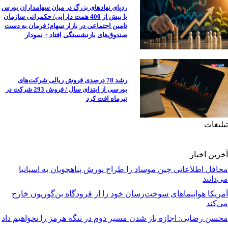
ردپای نهادهای بزرگ در میان سهامداران بورس
با بیش از 400 همت دارایی/ حکمرانی سازمان
تامین اجتماعی در بازار سهام؛ فرمان به دست
صندوق‌های بازنشستگی افتاد + نمودار
رشد 78 درصدی فروش ریالی شرکت‌های
بورسی از ابتدای سال / فروش 293 شرکت در
تیرماه افت کرد
تبلیغات
آخرین اخبار
محافل اطلاعاتی چین موساد را طراح یورش پناهجویان به اسپانیا
می‌دانند
آمریکا هواپیماهای سوخت‌رسان خود را از فرودگاه بن‌گوریون خارج
می‌کند
محسن رضایی: اجازه باز شدن مسیر دوم در تنگه هرمز را نخواهیم داد