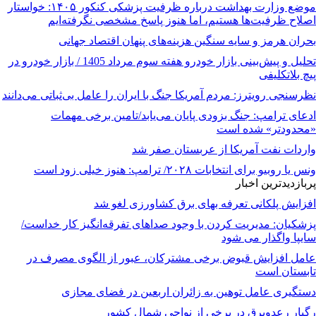
موضع وزارت بهداشت درباره ظرفیت پزشکی کنکور ۱۴۰۵: خواستار
اصلاح ظرفیت‌ها هستیم، اما هنوز پاسخ مشخصی نگرفته‌ایم
بحران هرمز و سایه سنگین هزینه‌های پنهان اقتصاد جهانی
تحلیل و پیش‌بینی بازار خودرو هفته سوم مرداد 1405 / بازار خودرو در
پیچ بلاتکلیفی
نظرسنجی رویترز: مردم آمریکا جنگ با ایران را عامل بی‌ثباتی می‌دانند
ادعای ترامپ: جنگ بزودی پایان می‌یابد/تامین برخی مهمات
«محدودتر» شده است
واردات نفت آمریکا از عربستان صفر شد
ونس یا روبیو برای انتخابات ۲۰۲۸/ ترامپ: هنوز خیلی زود است
پربازدیدترین اخبار
افزایش پلکانی تعرفه بهای برق کشاورزی لغو شد
پزشکیان: مدیریت کردن با وجود صداهای تفرقه‌انگیز کار خداست/
سایپا واگذار می شود
عامل افزایش قبوض برخی مشترکان، عبور از الگوی مصرف در
تابستان است
دستگیری عامل توهین به زائران اربعین در فضای مجازی
رگبار رعدوبرق در برخی از نواحی شمال کشور