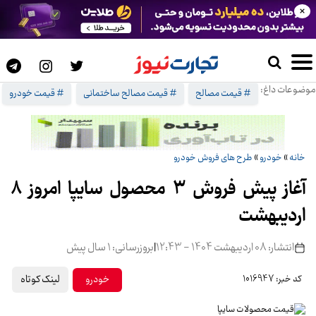
×
موضوعات داغ:
# قیمت مصالح
# قیمت مصالح ساختمانی
# قیمت خودرو
خانه
»
خودرو
»
طرح های فروش خودرو
آغاز پیش فروش 3 محصول سایپا امروز 8
اردیبهشت
انتشار: 08 اردیبهشت 1404 - 12:43
|
بروزرسانی: 1 سال پیش
لینک کوتاه
خودرو
کد خبر: 1016947