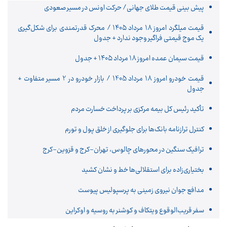
پیش بینی قیمت طلای جهانی/ حرکت اونس در مسیر صعودی
قیمت میلگرد امروز ۱۸ مرداد ۱۴۰۵ / محرک قدرتمندی برای شکل‌گیری
یک موج قیمتی فراگیر وجود ندارد + جدول
قیمت سیمان عمده امروز 18 مرداد ۱۴۰۵ + جدول
قیمت خودرو امروز 18 مرداد 1405 / بازار خودرو در 2 مسیر متفاوت +
جدول
تأکید رئیس کل بیمه مرکزی بر پرداخت خسارت مردم
کنترل ترازنامه بانک‌ها برای جلوگیری از خلق پول و تورم
ترافیک سنگین در محورهای چالوس، تهران-کرج و قزوین-کرج
بختیاری‌زاده برای استقلالی‌ها خط و نشان کشید
مدافع جوان نیروی زمینی به پرسپولیس پیوست
سفر قریب‌الوقوع ویتکاف و کوشنر به روسیه و اوکراین