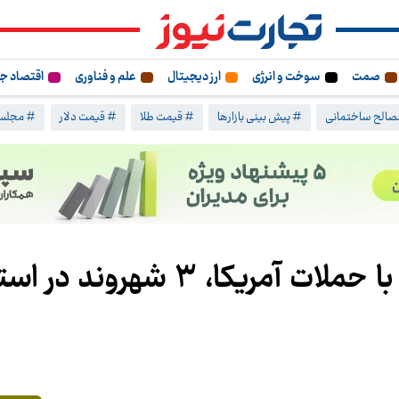
صمت
سوخت و انرژی
ارز دیجیتال
علم و فناوری
اقتصاد ج
صالح ساختمانی
# پیش بینی بازارها
# قیمت طلا
# قیمت دلار
# مجلس 
اورژانس: در حوادث مرتبط با حملات آمریکا، 