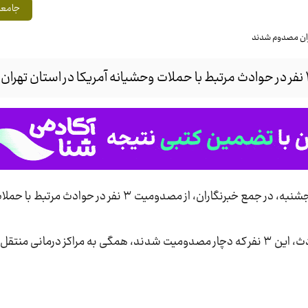
جامعه
، محمداسماعیل توکلی،صبح پنجشنبه، در جمع خبرنگاران، از مصدومیت ۳ نف
انی منتقل شدند.