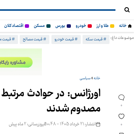
خانه
طلا و ارز
خودرو
بورس
مسکن
اقتصاد کلان
موضوعات داغ:
# قیمت سکه
# قیمت خودرو
# قیمت مصالح
# قیمت م
خانه
»
سیاسی
مصدوم شدند
0
انتشار: 21 خرداد 1405 - 10:48
|
بروزرسانی: 2 ماه پیش
0