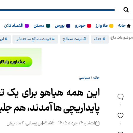
خانه
طلا و ارز
خودرو
بورس
مسکن
اقتصاد کلان
موضوعات داغ:
# جنگ
# قیمت مصالح
# قیمت مصالح ساختمانی
# ایرا
خانه
»
سیاسی
این همه هیاهو برای یک ت
پایداریچی ها آمدند، هم جل
0
انتشار: 24 خرداد 1405 - 09:56
|
بروزرسانی: 2 ماه پیش
0