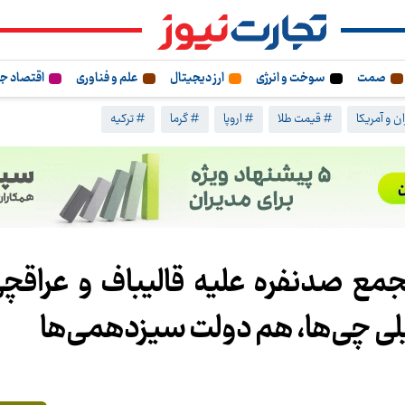
صمت
سوخت و انرژی
ارز دیجیتال
علم و فناوری
اقتصاد ج
ن و آمریکا
# قیمت طلا
# اروپا
# گرما
# ترکیه
جمع صدنفره علیه قالیباف و عراقچ
یلی چی‌ها، هم دولت سیزدهمی‌ها