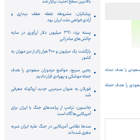
بالاترین سطح امنیت برگزار شد
پزشکیان: مشروطه نقطه عطف بیداری و
آزادی‌خواهی ملت ایران بود
پسته یزد؛ ۳۹۱ میلیون دلار ارزآوری در سایه
چالش‌های صادراتی
بازگشت یک میلیون و ۴۰۰ هزار زائر از مرز مهران به
کشور
یحیی سریع: مواضع مزدوران سعودی را هدف
حمله موشکی و پهپادی قرار دادیم
عودی را هدف حمله
فورلان به عنوان سرمربی جدید اروگوئه معرفی
شد
جانسون: ترامپ از پیامدهای جنگ با ایران برای
آمریکایی‌ها آگاه است
صدها نظامی آمریکایی در جنگ علیه ایران ضربه
مغزی شده‌اند