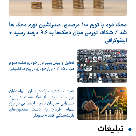
دهک دوم با تورم 100 درصدی، صدرنشین تورم دهک ها
شد / شکاف تورمی میان دهک‌ها به 9.6 درصد رسید +
اینفوگرافی
تحلیل و پیش‌بینی بازار خودرو هفته سوم
مرداد 1405 / بازار خودرو در پیچ بلاتکلیفی
ردپای نهادهای بزرگ در میان سهامداران
بورس با بیش از 400 همت دارایی/
حکمرانی سازمان تامین اجتماعی در بازار
سهام؛ فرمان به دست صندوق‌های
بازنشستگی افتاد + نمودار
تبلیغات