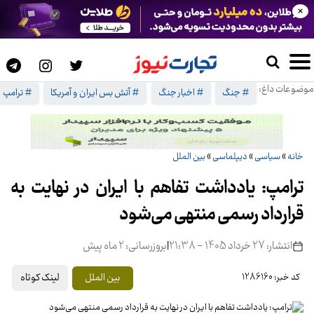
×
موضوعات داغ:
# جنگ
# اخبار جنگ
# آتش بس ایران و آمریکا
# ترامپ
خانه
»
سیاسی
»
دیپلماسی
»
بین الملل
ترامپ: یادداشت تفاهم با ایران در نهایت به
قرارداد رسمی منتهی می‌شود
انتشار: 27 خرداد 1405 - 21:38
|
بروزرسانی: 2 ماه پیش
لینک کوتاه
بین الملل
کد خبر: 1286160