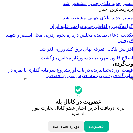
مسیر جدید طلای جهانی مشخص شد
پربازدیدترین اخبار
مسیر جدید طلای جهانی مشخص شد
گزافه‌گویی و لفاظی جدید ترامپ علیه ایران
تکذیب ادعای نماینده مجلس درباره نحوه ردزنی محل استقرار شهید
لاریجانی
افزایش پلکانی تعرفه بهای برق کشاورزی لغو شد
اصلاح قانون مهریه به دستورکار مجلس بازگشت
وب‌گردی
قیمت ارز دیجیتال
برنده در تاب آوری
شروع سرمایه گذاری با نقره در
ملّی گلد
خرید تتر
برنامه تغذیه و تمرین تخصصی
جدیدترین قیمت‌ها
قیمت طلا
قیمت دلار
قیمت سکه امامی
عضویت در کانال بله
قیمت یورو
برای دریافت آخرین اخبار عضو کانال تجارت نیوز
قیمت درهم امارات
بله شود
ابزار تبدیل نرخ ارز
خبرهای مهم
لحظه تحویل سال
عضویت
دوباره نشان نده
داغ‌ترین‌های اقتصادی