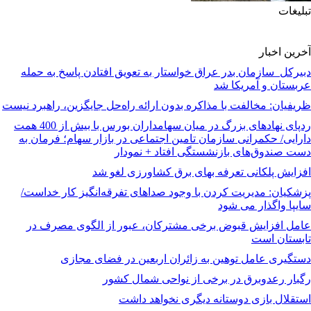
تبلیغات
آخرین اخبار
دبیرکل سازمان بدر عراق خواستار به تعویق افتادن پاسخ به حمله
عربستان و آمریکا شد
ظریفیان: مخالفت با مذاکره بدون ارائه راه‌حل جایگزین، راهبرد نیست
ردپای نهادهای بزرگ در میان سهامداران بورس با بیش از 400 همت
دارایی/ حکمرانی سازمان تامین اجتماعی در بازار سهام؛ فرمان به
دست صندوق‌های بازنشستگی افتاد + نمودار
افزایش پلکانی تعرفه بهای برق کشاورزی لغو شد
پزشکیان: مدیریت کردن با وجود صداهای تفرقه‌انگیز کار خداست/
سایپا واگذار می شود
عامل افزایش قبوض برخی مشترکان، عبور از الگوی مصرف در
تابستان است
دستگیری عامل توهین به زائران اربعین در فضای مجازی
رگبار رعدوبرق در برخی از نواحی شمال کشور
استقلال بازی دوستانه دیگری نخواهد داشت