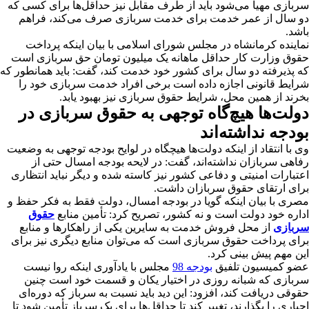
سربازی مهیا می‎‌شود باید از طرف مقابل نیز حداقل‌ها برای کسی که
دو سال از عمر خدمت برای خدمت سربازی صرف می‌‎کند، فراهم
باشد.
نماینده کرمانشاه در مجلس شورای اسلامی با بیان اینکه پرداخت
حقوق وزارت کار حداقل ماهانه یک میلیون تومان حق سربازی است
که پذیرفته دو سال برای کشور خود خدمت کند، گفت: باید همانطور که
شرایط قانونی اجازه داده است برخی افراد خدمت سربازی خود را
بخرند از همین محل، شرایط حقوق سربازی نیز بهبود یابد.
دولت‌ها هیچ‌گاه توجهی به حقوق سربازی در
بودجه نداشته‌اند
وی با انتقاد از اینکه دولت‌ها هیچگاه در لوایح بودجه توجهی به وضعیت
رفاهی سربازان نداشته‌اند، گفت: در لایحه بودجه امسال حتی از
اعتبارات امنیتی و دفاعی کشور نیز کاسته شده و دیگر نباید انتظاری
برای ارتقای حقوق سربازان داشت.
مصری با بیان اینکه گویا در بودجه امسال، دولت فقط به فکر حفظ و
اداره خود دولت است و نه کشور، تصریح کرد: تأمین منابع
حقوق
سربازی
از محل فروش خدمت به سایرین یکی از راهکارها و منابع
برای پرداخت حقوق سربازی است که می‌‎توان منابع دیگری نیز برای
این مهم پیش بینی کرد.
عضو کمیسیون تلفیق
بودجه 98
مجلس با یادآوری اینکه روا نیست
سربازی که شبانه روزی در اختیار یکان و قسمت خود است چنین
حقوقی دریافت کند، افزود: این دید باید نسبت به سرباز که دوره‌ای
اجباری را بگذارند، تغییر کند تا حداقل‌ها برای یک سرباز تأمین شود تا