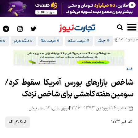
×
موضوعات داغ:
# جنگ
# قیمت سکه
# قیمت طلا
# تنگه هرمز
# ق
خانه
شاخص بازارهای بورس آمریکا سقوط کرد/
سومین هفته کاهشی برای شاخص نزدک
انتشار: 24 فروردین 1393 - 13:16
|
بروزرسانی: 12 سال پیش
لینک کوتاه
کد خبر: 1073