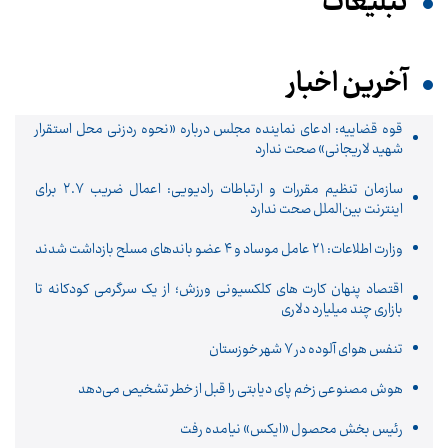
تبلیغات
آخرین اخبار
قوه قضاییه: ادعای نماینده مجلس درباره «نحوه ردزنی محل استقرار
شهید لاریجانی» صحت ندارد
سازمان تنظیم مقررات و ارتباطات رادیویی: اعمال ضریب ۲.۷ برای
اینترنت بین‌الملل صحت ندارد
وزارت اطلاعات: ۲۱ عامل موساد و ۴ عضو باندهای مسلح بازداشت شدند
اقتصاد پنهان کارت های کلکسیونی ورزش؛ از یک سرگرمی کودکانه تا
بازاری چند میلیارد دلاری
تنفس هوای آلوده در ۷ شهر خوزستان
هوش مصنوعی زخم پای دیابتی را قبل از خطر تشخیص می‌دهد
رئیس بخش محصول «ایکس» نیامده رفت