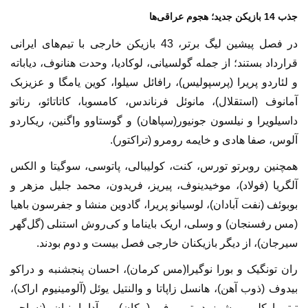
جذب 14 بازیکن جدید؛ هجوم عراقی‌ها
در فصل پیشین لیگ برتر، 43 بازیکن خارجی با تیم‌های ایرانی
قرارداد بستند؛ از جمله گولسیانی، لوکادیا، وحدت هنانوف، دیاباته
و لئاردو پریرا (پرسپولیس)، رافائل سیلوا، کوین یامگا و عزیزبک
آمانوف (استقلال)، مانوئل فرناندس، کامسوبا، کاتاتائو، رناتو
داسیلویرا و نیلسون جونیور(سپاهان) و گوستاوو واگنین، ریکاردو
آلوس، صفا هادی و خایمه رومرو (تراکتور).
همچنین روبرتو تورس، کنت، کولیبالی، پاتوسی، سوگیتا و الکس
آلگریا (فولاد)، موخیدینوف، پیریز، فریدون، محمد جلیل مزهر و
بوبوئف (نفت آبادان)، لوسیانو پریرا، گادوین منشا و جفرسون باهیا
(مس رفسنجان) و وسلی، اریک بایناما و کی‌روش استنلی (گل‌گهر
سیرجان)، از دیگر بازیکنان خارجی فصل بیست و دوم بودند.
ران تونگیک و بورا نوگیرا(مس کرمان)، احسان پنجشنبه و دراکو
بیدوف (ذوب آهن)، هانسل زاپاتا و والنتیل یوئل (آلومینیوم اراک)،
تیتو اوکلو و شرزود تمیروف (پیکان) و آداما نیان (نساجی