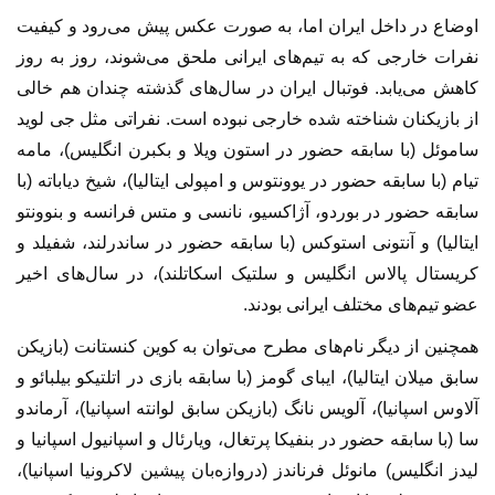
اوضاع در داخل ایران اما، به صورت عکس پیش می‌رود و کیفیت
نفرات خارجی که به تیم‌های ایرانی ملحق می‌شوند، روز به روز
کاهش می‌یابد. فوتبال ایران در سال‌های گذشته چندان هم خالی
از بازیکنان شناخته شده خارجی نبوده است. نفراتی مثل جی لوید
ساموئل (با سابقه حضور در استون ویلا و بکبرن انگلیس)، مامه
تیام (با سابقه حضور در یوونتوس و امپولی ایتالیا)، شیخ دیاباته (با
سابقه حضور در بوردو، آژاکسیو، نانسی و متس فرانسه و بنوونتو
ایتالیا) و آنتونی استوکس (با سابقه حضور در ساندرلند، شفیلد و
کریستال پالاس انگلیس و سلتیک اسکاتلند)، در سال‌های اخیر
عضو تیم‌های مختلف ایرانی بودند.
همچنین از دیگر نام‌های مطرح می‌توان به کوین کنستانت (بازیکن
سابق میلان ایتالیا)، ایبای گومز (با سابقه بازی در اتلتیکو بیلبائو و
آلاوس اسپانیا)، آلویس نانگ (بازیکن سابق لوانته اسپانیا)، آرماندو
سا (با سابقه حضور در بنفیکا پرتغال، ویارئال و اسپانیول اسپانیا و
لیدز انگلیس) مانوئل فرناندز (دروازه‌بان پیشین لاکرونیا اسپانیا)،