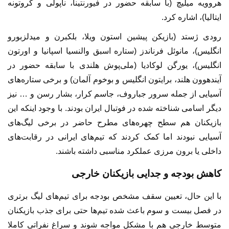
هروویه میلیچ (با سابقه حضور در فیورنتینا، ناپولی و کروتونه
ایتالیا)، اشاره کرد.
رودی ژستد (بازیکن پیشین استون ویلا، بلکبرن و میدلزبورو
انگلیس)، مانوئل فرناندز (ستاره اسبق والنسیا اسپانیا و اورتون
انگلیس)، یورگن لوکادیا (ملی‌پوش هلندی با سابقه حضور در
آیندهوون هلند، برایتون انگلیس و بوخوم آلمان) و برخی ستاره‌های
آسیایی از جمله سرور جباروف، جاسم کرار، بشار رسن و … نیز
دیگر اسامی شناخته شده در فوتبال ایران بودند. با وجود اینکه این
بازیکنان هم سطح چهره‌های مطرح حاضر در برخی لیگ‌های
آسیایی نبودند اما کمک کردند که تیم‌های ایرانی در رقابت‌های
داخلی یا برون مرزی عملکرد مناسبی داشته باشند.
کاهش بودجه و جدایی بازیکنان خارجی
با این حال، تعیین سقف مشخص بودجه برای تیم‌های لیگ برتری
در فصل بیست و سوم باعث شده تیم‌ها حتی برای جذب بازیکنان
متوسط خارجی هم با مشکل مواجه شوند و سراغ نفراتی کاملا