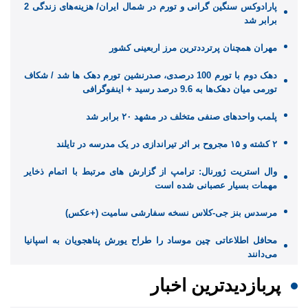
پارادوکس سنگین گرانی و تورم در شمال ایران/ هزینه‌های زندگی 2
برابر ‌شد
مهران همچنان پرترددترین مرز اربعینی کشور
دهک دوم با تورم 100 درصدی، صدرنشین تورم دهک ها شد / شکاف
تورمی میان دهک‌ها به 9.6 درصد رسید + اینفوگرافی
پلمب واحدهای صنفی متخلف در مشهد ۲۰ برابر شد
۲ کشته و ۱۵ مجروح بر اثر تیراندازی در یک مدرسه در تایلند
وال استریت ژورنال: ترامپ از گزارش های مرتبط با اتمام ذخایر
مهمات بسیار عصبانی شده است
مرسدس بنز جی-کلاس نسخه سفارشی سامیت (+عکس)
محافل اطلاعاتی چین موساد را طراح یورش پناهجویان به اسپانیا
می‌دانند
پربازدیدترین اخبار