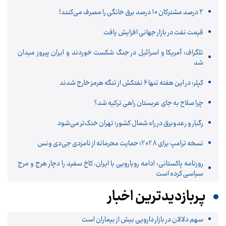
۲ درصد مشترکان ۱۰ درصد برق خانگی را مصرف می‌کنند!
قیمت نفت در بازار جهانی افزایش یافت
تلگراف: آمریکا و اسرائیل در جنگ شکست خوردند و ایران پیروز میدان
شد
کپلر: در این هفته تنها ۶ نفتکش از تنگه هرمز خارج شدند
چرا صلاح به جای عربستان راهی ترکیه شد؟
رگبار و رعدوبرق در راه شمال کشور؛ تهران خنک‌تر می‌شود
نسخه ترامپ برای 2028؛ حمایت محرمانه از نامزدی جی‌دی ونس
روزنامه پاکستانی: ادامه رویارویی با ایران، کاخ سفید را دچار هرج و مرج
سیاسی کرده است
پربازدیدترین اخبار
سهم دلالان در بازار دارویی بیش از بیماران است