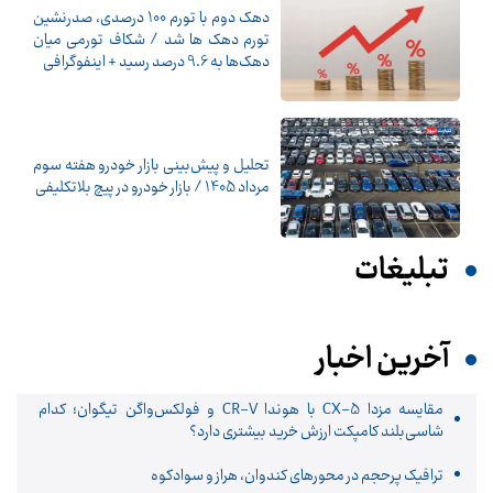
دهک دوم با تورم 100 درصدی، صدرنشین
تورم دهک ها شد / شکاف تورمی میان
دهک‌ها به 9.6 درصد رسید + اینفوگرافی
تحلیل و پیش‌بینی بازار خودرو هفته سوم
مرداد 1405 / بازار خودرو در پیچ بلاتکلیفی
تبلیغات
آخرین اخبار
مقایسه مزدا CX-5 با هوندا CR-V و فولکس‌واگن تیگوان؛ کدام
شاسی‌بلند کامپکت ارزش خرید بیشتری دارد؟
ترافیک پرحجم در محورهای کندوان، هراز و سوادکوه