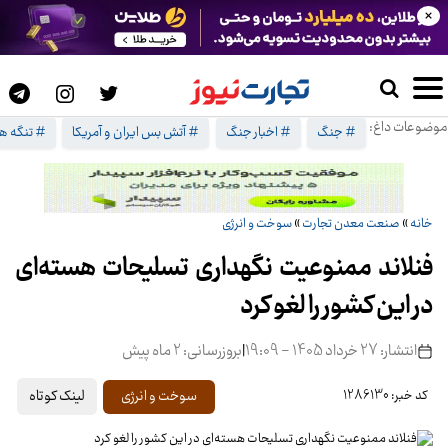
×
موضوعات داغ:
# جنگ
# اخبار جنگ
# آتش بس ایران و آمریکا
# تنگه هر
خانه
»
صنعت معدن تجارت
»
سوخت و انرژی
فنلاند ممنوعیت نگهداری تسلیحات هسته‌ای
در این کشور را لغو کرد
انتشار: 27 خرداد 1405 - 19:09
|
بروزرسانی: 2 ماه پیش
لینک کوتاه
سوخت و انرژی
کد خبر: 1286130