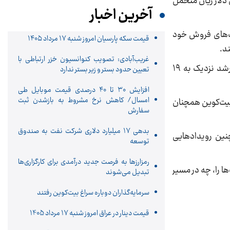
هزار دلار، معامله‌گران دارای موقعیت فروش در بازار مشتقات بیش از ۴۵۰ میلیون دلار زیان متحمل
آخرین اخبار
یت‌های فروش خود
قیمت سکه پارسیان امروز شنبه ۱۷ مرداد ۱۴۰۵
د.
غریب‌آبادی: تصویب کنوانسیون خزر ارتباطی با
در همین حال، اتریوم طی یک روز حدود چهار درصد و در مقیاس هفتگی نزدیک به ۱۰ درصد رشد کرد. سولانا نیز با ثبت رشد نزدیک به ۱۹
تعیین حدود بستر و زیر بستر ندارد
افزایش ۳۰ تا ۴۰ درصدی قیمت موبایل طی
امسال/ کاهش نرخ مشروط به بازشدن ثبت
بیت‌کوین همچنان
سفارش
بدهی ١٧ میلیارد دلاری شرکت نفت به صندوق
نین رویدادهایی
توسعه
رمزارزها به فرصت جدید درآمدی برای کارگزاری‌ها
ا را، چه در مسیر
تبدیل می‌شوند
سرمایه‌گذاران دوباره سراغ بیت‌کوین رفتند
قیمت دینار در عراق امروز شنبه 17 مرداد 1405