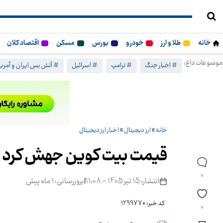
خانه
طلا و ارز
خودرو
بورس
مسکن
اقتصاد کلان
موضوعات داغ:
# اخبار جنگ
# ترامپ
# اسرائیل
# آتش بس ایران و آمریک
خانه
»
ارز دیجیتال
»
اخبار ارز دیجیتال
قیمت بیت کوین جهش کرد
0
انتشار: 15 تیر 1405 - 11:08
|
بروزرسانی: 1 ماه پیش
کد خبر: 1299770
0