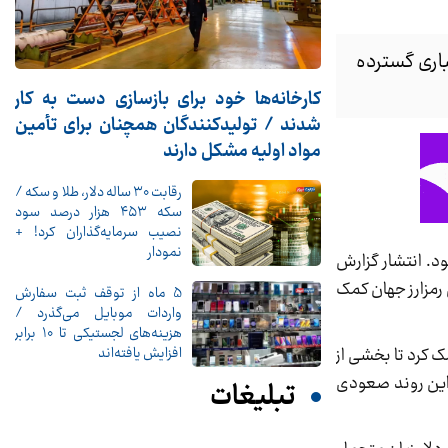
 با بسته شدن اجباری گسترده
کارخانه‌ها خود برای بازسازی دست به کار
شدند / تولیدکنندگان همچنان برای تأمین
مواد اولیه مشکل دارند
رقابت ۳۰ ساله دلار، طلا و سکه /
سکه ۴۵۳ هزار درصد سود
نصیب سرمایه‌گذاران کرد! +
نمودار
لار در چهارشنبه گذشته بود. انتشار گزارش
ن رمزارز جهان کمک
5 ماه از توقف ثبت سفارش
واردات موبایل می‌گذرد /
هزینه‌های لجستیکی تا 10 برابر
افزایش یافته‌اند
ک کرد تا بخشی از
ه به صندوق‌های قابل معامله در بورس بیت‌کوین (ETF) به تقویت این روند صعودی
تبلیغات