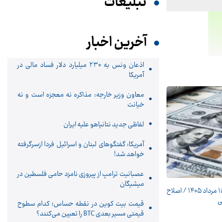
تبلیغات
آخرین اخبار
اذعان ونس به ۲۳۰ میلیارد دلار فساد مالی در
آمریکا
معاون وزیر خارجه: مذاکره نه معجزه است و نه
خیانت
لفاظی جدید نتانیاهو علیه ایران
آمریکا: گفتگوهای لبنان و اسرائیل فردا ازسرگرفته
خواهد شد!
عصبانیت ترامپ از پیروزی نامزد حامی فلسطین در
میشیگان
پیش ‌بینی قیمت دلار پنجشنبه ۱۵ مرداد ۱۴۰۵ / اصلاح
ی
قیمت بیت کوین در نقطه حساس؛ کدام سطوح
قیمتی مسیر بعدی BTC را تعیین می‌کنند؟