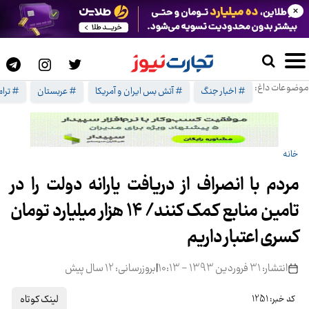
×
موضوعات داغ:
# اخبار جنگ
# آتش بس ایران و آمریکا
# عربستان
# ترا
خانه
مردم با انصراف از دریافت یارانه دولت را در
تامین منابع کمک کنند/ 14 هزار میلیارد تومان
کسری اعتبار داریم
انتشار: 31 فروردین 1393 - 10:13
|
بروزرسانی: 12 سال پیش
لینک کوتاه
کد خبر: 1251