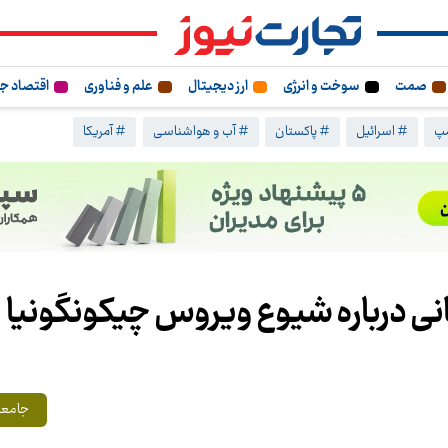
صمت
سوخت و انرژی
ارز دیجیتال
علم و فناوری
اقتصاد ج
مپ
# اسرائیل
# پاکستان
# آب و هواشناسی
# آمریکا
ی درباره شیوع ویروس چیکونگونیا
جامعه