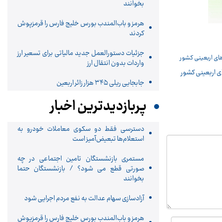
بخوانند
هرمز و باب‌المندب بورس خلیج فارس را قرمزپوش
کردند
جزئیات دستورالعمل جدید مالیاتی برای تسعیر ارز
واردات بدون انتقال ارز
جابجایی ریلی ۳۴۵ هزار زائر اربعین
پربازدیدترین اخبار
دسترسی فقط دو سکوی معاملات خودرو به
استعلام‌ها تبعیض‌آمیز است
مستمری بازنشستگان تامین اجتماعی در چه
صورتی قطع می شود؟ / بازنشستگان حتما
بخوانند
آزادسازی سهام عدالت به نفع مردم اجرایی شود
هرمز و باب‌المندب بورس خلیج فارس را قرمزپوش