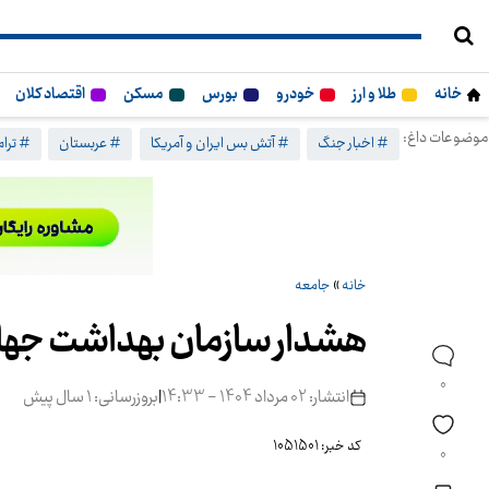
خانه
طلا و ارز
خودرو
بورس
مسکن
اقتصاد کلان
موضوعات داغ:
# اخبار جنگ
# آتش بس ایران و آمریکا
# عربستان
# ترا
خانه
»
جامعه
هشدار سازمان بهداشت جهان
0
انتشار: 02 مرداد 1404 - 14:33
|
بروزرسانی: 1 سال پیش
کد خبر: 1051501
0