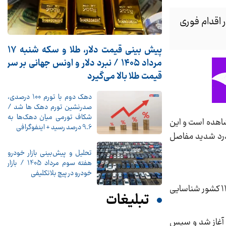
تار اقدام فوری
پیش ‌بینی قیمت دلار، طلا و سکه شنبه ۱۷
مرداد ۱۴۰۵ / نبرد دلار و اونس جهانی بر سر
قیمت طلا بالا می‌گیرد
دهک دوم با تورم 100 درصدی،
صدرنشین تورم دهک ها شد /
شکاف تورمی میان دهک‌ها به
پیش در حال مشاهده است و این
9.6 درصد رسید + اینفوگرافی
 درد شدید مفاصل
تحلیل و پیش‌بینی بازار خودرو
هفته سوم مرداد 1405 / بازار
خودرو در پیچ بلاتکلیفی
«دایانا روخاس آلوارس» از سازمان جهانی بهداشت می‌گوید این بیماری هرچند چندان شناخته‌شده نیست، اما تاکنون در 119 کشور شناسایی
تبلیغات
وچک اقیانوس هند آغاز شد و سپس