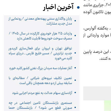
به‌صورت جهانی گسترش یافت و حدود نیم میلیون نفر را مبتلا کرد. اکنون نیز الگوی مشابهی دیده می‌شود؛ از ابتدای سال 2025، جزایری مانند
آخرین اخبار
ن تاکنون آلوده
پایان واگذاری‌ سنتی پهنه‌های معدنی / رونمایی از
مدل جدید مشارکت
به‌گفته آلوارس،
واردات ۲۵ هزار خودروی کارکرده در سال ۱۴۰۵ /
ارد وارداتی از
مصرف سوخت خودرو‌ها قابلیت کاهش دارد
توافق تهران و ایروان برای فعال‌سازی کریدور
 این درصد پایین
جدید ترانزیتی / مسیر خلیج فارس ـ دریای سیاه
کلید می‌خورد
آغاز عملیات سه میدان بزرگ نفتی کشور کلید خورد
تعیین تکلیف نیروهای شرکتی / مطالبه‌ای با
سابقه بیش از دو دهه همچنان باقی است
آزادسازی سهام عدالت به نفع مردم اجرایی شود
مستمری بازنشستگان تامین اجتماعی در چه
صورتی قطع می شود؟ / بازنشستگان حتما