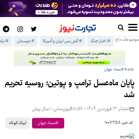
×
موضوعات داغ:
# اخبار جنگ
# آتش بس ایران و آمریکا
# عربستان
# ترا
خانه
»
اقتصاد جهان
پایان ماه‌عسل ترامپ و پوتین؛ روسیه تحریم
شد
انتشار: 13 فروردین 1404 - 18:56
|
بروزرسانی: 1 سال پیش
لینک کوتاه
اقتصاد جهان
کد خبر: 1007358