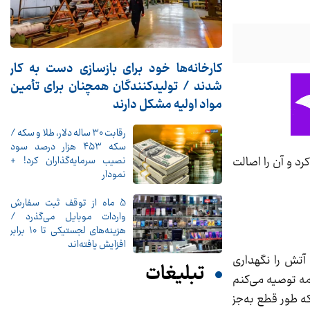
کارخانه‌ها خود برای بازسازی دست به کار
شدند / تولیدکنندگان همچنان برای تأمین
مواد اولیه مشکل دارند
رقابت ۳۰ ساله دلار، طلا و سکه /
سکه ۴۵۳ هزار درصد سود
نصیب سرمایه‌گذاران کرد! +
رد و آن را اصالت
نمودار
5 ماه از توقف ثبت سفارش
واردات موبایل می‌گذرد /
هزینه‌های لجستیکی تا 10 برابر
افزایش یافته‌اند
 آتش را نگهداری
تبلیغات
مه توصیه می‌کنم
که طور قطع به‌جز