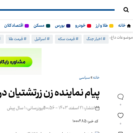
خانه
طلا و ارز
خودرو
بورس
مسکن
اقتصاد کلان
موضوعات داغ:
# اخبار جنگ
# قیمت سکه
# اسرائیل
# قیمت طلا
#
خانه
»
سیاسی
پیام نماینده زن زرتشتیان د
0
انتشار: 21 اسفند 1403 - 10:56
|
بروزرسانی: 1 سال پیش
کد خبر: 1000485
0