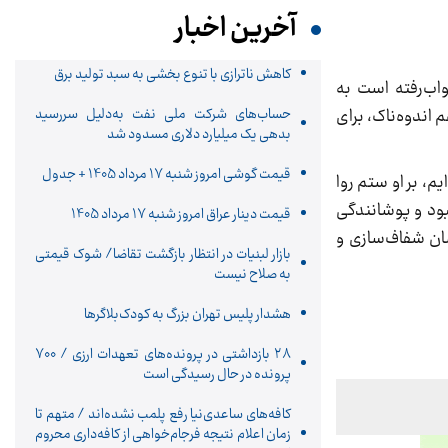
آخرین اخبار
کاهش ناترازی با تنوع بخشی به سبد تولید برق
واب‌رفته است به
 اندوه‌ناک، برای
حساب‌های شرکت ملی نفت به‌دلیل سررسید
بدهی یک میلیارد دلاری مسدود شد
قیمت گوشی امروز شنبه 17 مرداد 1405 + جدول
یم، بر او ستم روا
بود و پوشانندگی
قیمت دینار عراق امروز شنبه 17 مرداد 1405
شان شفاف‌سازی و
بازار لبنیات در انتظار بازگشت تقاضا/ شوک قیمتی
به صلاح نیست
هشدار پلیس تهران بزرگ به کودک‌بلاگرها
۲۸ بازداشتی در پرونده‌های تعهدات ارزی / ۷۰۰
پرونده در حال رسیدگی است
کافه‌های ساعدی‌نیا رفع پلمب نشده‌اند / متهم تا
زمان اعلام نتیجه فرجام‌خواهی از کافه‌داری محروم