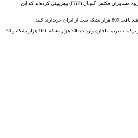
در حالی که آمریکا در نظر دارد با افزایش فشارها، صادرات نفت ایران را به صفر برساند، برخی کارشناسان حوزه نفت از جمله تحلیلگران گروه مشاوران فکتس گلوبال (FGE) پیش‌بینی کرده‌اند که این
خریداری کنند.
بر اساس این پیش‌بینی همچنین، احتمالا چین مجاز خواهد بود، 350 هزار بشکه نفت از ایران وارد کند. در حالی که سه کشور هند، کره جنوبی و ترکیه به ترتیب اجازه واردات 300 هزار بشکه، 100 هزار بشکه و 50