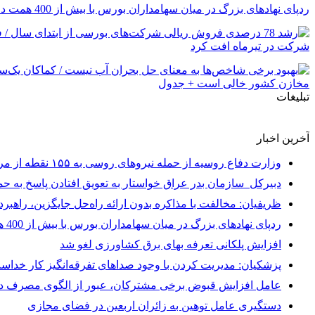
ردپای نهادهای بزرگ در میان سهامداران بورس با بیش از 400 همت دارایی/ حکمرانی سازمان تامین اجتماعی در بازار سهام؛ فرمان به دست صندوق‌های بازنشستگی افتاد + نمودار
تبلیغات
آخرین اخبار
وزارت دفاع روسیه از حمله نیروهای روسی به ۱۵۵ نقطه از مراکز و نیروهای اوکراین خبر داد
دبیرکل سازمان بدر عراق خواستار به تعویق افتادن پاسخ به حم
ظریفیان: مخالفت با مذاکره بدون ارائه راه‌حل جایگزین، راهبر
ردپای نهادهای بزرگ در میان سهامداران بورس با بیش از 400 همت دارایی/ حکمرانی سازمان تامین اجتماعی در بازار سهام؛ فرمان به دست صندوق‌های بازنشستگی افتاد + نمودار
افزایش پلکانی تعرفه بهای برق کشاورزی لغو شد
پزشکیان: مدیریت کردن با وجود صداهای تفرقه‌انگیز کار خداست
عامل افزایش قبوض برخی مشترکان، عبور از الگوی مصرف در
دستگیری عامل توهین به زائران اربعین در فضای مجازی