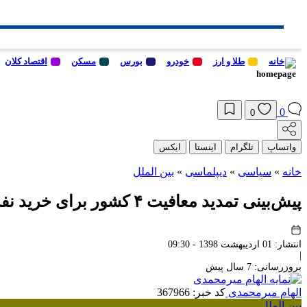
خانه
طلا و ارز
خودرو
بورس
مسکن
اقتصاد کلان
0
0
واتساپ
تلگرام
اینستا
ایکس
خانه
»
سیاسی
»
دیپلماسی
»
بین الملل
پیش‌بینی تمدید معافیت ۴ کشور برای خرید نفت ایران
انتشار: 01 اردیبهشت 1398 - 09:30
|
بروزرسانی: 7 سال پیش
الهام میرمحمدی
کد خبر: 367966
بین الملل