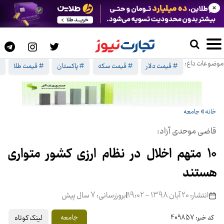
×
موضوعات داغ:
# قیمت دلار
# قیمت سکه
# پاکستان
# قیمت طلا
#
خانه
»
جامعه
قاضی موحدی آزاد:
۱۰ متهم اخلال در نظام ارزی کشور متواری
هستند
انتشار: 20 آبان 1398 - 19:02
|
بروزرسانی: 7 سال پیش
لینک کوتاه
جامعه
کد خبر: 409857