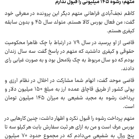
متهم: رشوه ۱۴۵ میلیونی را قبول ندارم
کاظم نجف‌آبادی فراهانی متهم دیگر این پرونده در معرفی خود
گفت: من فعال بورس کالا هستم. متولد سال ۴۵ و بدون سابقه
کیفری هستم.
قاضی از او پرسید در سال ۷۹ در ارتباط با چک ظاهرا محکومیت
حقوقی و کیفری داشتید که متهم در پاسخ گفت سه سال زندان
بودم که دو سال مربوط به چک بلامحل بود و به صورت غیابی رای
دادند.
قاضی موحد گفت: اتهام شما مشارکت در اخلال در نظام ارزی و
پولی کشور از طریق قاچاق عمده ارز به مبلغ ۱۵۰ میلیون دلار و
پرداخت رشوه به مجید شفیعی به میزان ۱۴۵ میلیون تومان
است.
متهم پرداخت رشوه را قبول نکرد و اظهار داشت: چنین کارهایی در
بورس عرف است و من به ازای هر ثبت سفارش بابت هر کیلو سه تا
پنج ریال به شفیعی می‌دادم که در مجموع حدود ۷۰ میلیون