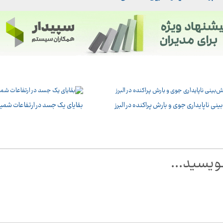
نی ناپایداری جوی و بارش پراکنده در البرز
بقایای یک جسد در ارتفاعات شم