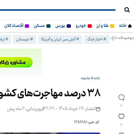
خانه
طلا و ارز
خودرو
بورس
مسکن
اقتصاد کلان
موضوعات داغ:
# اخبار جنگ
# آتش بس ایران و آمریکا
# عربستان
# ترا
خانه
»
جامعه
۳۸ درصد مهاجرت‌های کشور به مقصد استان تهران انجام می‌شود
0
انتشار: 27 خرداد 1405 - 22:22
|
بروزرسانی: 2 ماه پیش
کد خبر: 1286181
0