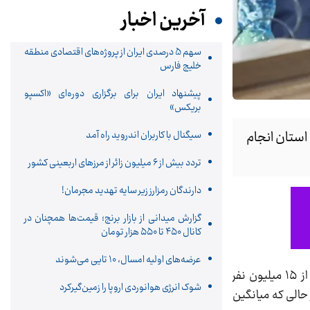
آخرین اخبار
سهم 5 درصدی ایران از پروژه‌های اقتصادی منطقه
خلیج فارس
پیشنهاد ایران برای برگزاری دوره‌ای «اکسپو
بریکس»
ر به مقصد این استان انجام
سیگنال با کاربران اندروید راه آمد
تردد بیش از ۶ میلیون زائر از مرزهای اربعینی کشور
دارندگان رمزارز زیر سایه تهدید مجرمان!
گزارش میدانی از بازار برنج؛ قیمت‌ها همچنان در
کانال ۴۵۰ تا ۵۵۰ هزار تومان
عرضه‌های اولیه امسال، 10 تایی می‌شوند
، حسین سپهری، در جمع خبرنگاران، اظهار کرد: استان تهران با وجود وسعت محدود، میزبان بیش از ۱۵ میلیون نفر
شوک انرژی هوانوردی اروپا را زمین‌گیر‌کرد
حالی که میانگین