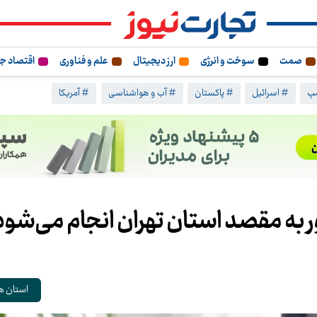
صمت
سوخت و انرژی
ارز دیجیتال
علم و فناوری
اقتصاد ج
مپ
# اسرائیل
# پاکستان
# آب و هواشناسی
# آمریکا
استان ه