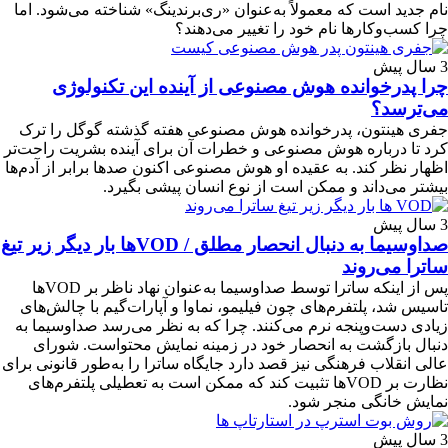
نام جدید است که معمولاً به‌عنوان «ری‌برندینگ» شناخته می‌شود. اما
چرا کسب‌وکارها نام خود را تغییر می‌دهند؟
3 سال پیش
چرا پدرخوانده هوش مصنوعی از آینده این تکنولوژی
می‌ترسد؟
جفری هینتون، پدرخوانده هوش مصنوعی هفته گذشته گوگل را ترک
کرد تا درباره هوش مصنوعی و خطرات آن برای آینده بشریت راحت‌تر
اظهار نظر کند. به عقیده او هوش مصنوعی اکنون صدها برابر از آدم‌ها
بیشتر می‌داند و ممکن است از نوع انسان پیشی بگیرد.
3 سال پیش
صدا‌وسیما به دنبال انحصار مطلق / VOD‌ها بار دیگر زیر تیغ
ساترا می‌روند
پس از اینکه ساترا توسط صداوسیما به‌عنوان نهاد ناظر بر VODها
تاسیس شد، پلتفرم‌های چون فیلیمو، نماوا و آپارات‌گیم با چالش‌های
زیادی دست‌وپنجه نرم می‌کنند. چرا که به نظر می‌رسد صداوسیما به
دنبال بازگشت به انحصار خود در زمینه نمایش محتواست. شورای
عالی انقلاب فرهنگی نیز قصد دارد جایگاه ساترا را به‌طور قانونی برای
نظارت بر VOD‌ها تثبیت کند که ممکن است به تعطیلی پلتفرم‌های
نمایش خانگی منجر شود.
3 سال پیش