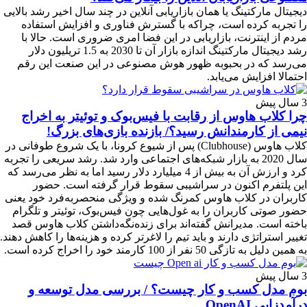
دیجیتال مارکتینگ یا همان بازاریابی آنلاین در چند سال اخیر رشد بالایی
را تجربه کرده است، چراکه با گسترش فناوری و افزایش استفاده
مردم از اینترنت، بازاریابی در این فضا امری ضروری است. حالا با
رشد دیجیتال مارکتینگ اندازه بازار آن تا 2030 به 1.5 تریلیون دلار
می‌‌رسد که در بحبوبه ظهور هوش مصنوعی در این صنعت این رقم
احتمالا افزایش می‌یابد.
3 سال پیش
چرا کلاب هاوس از رقابت با فیس‌بوک و توئیتر به اخراج
نیمی از کارمندانش رسید؟/ بازنده بازی‌های بزرگ!
کلاب هاوس (Clubhouse) پس از شیوع کرونا، با یک شروع طوفانی در
سال 2020 به بازار شبکه‌های اجتماعی وارد شد. رشد سریعی را تجربه
کرد و ارزش آن به بیش از 4 میلیارد دلار رسید اما به نظر می‌رسد که
این پلتفرم اکنون در سراشیبی سقوط قرار گرفته است. حضور
کاربران در کلاب هاوس کمرنگ شده و ویژگی منحصربه‌فرد خود یعنی
حضور صوتی کاربران را به غول‌هایی چون فیس‌بوک، توئیتر و تلگرام
باخته است. مدیرانش گفته‌اند برای زنده‌نگه‌داشتن کلاب هاوس قصد
تغییر استراتژی دارند و باید تیم را لاغرتر کرده و هزینه‌ها را کاهش دهند.
به همین دلیل به تازگی 50 نفر از 100 کارمند خود را اخراج کرده است.
3 سال پیش
بوم مدل کسب و کار چیست؟ / بررسی مدل توسعه و
درآمدزایی OpenAI