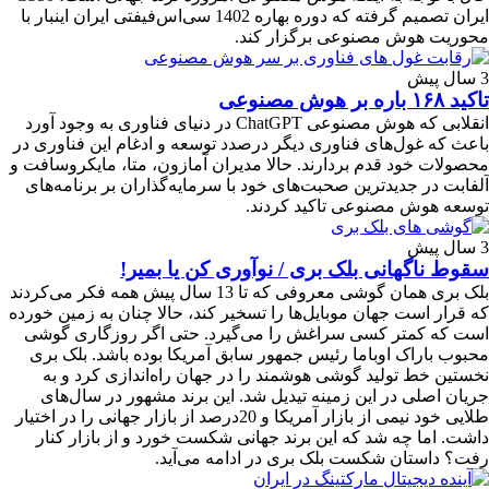
ایران تصمیم گرفته که دوره بهاره 1402 سی‌اس‌فیفتی ایران اینبار با
محوریت هوش مصنوعی برگزار کند.
3 سال پیش
تاکید ۱۶۸ باره بر هوش مصنوعی
انقلابی که هوش مصنوعی ChatGPT در دنیای فناوری به وجود آورد
باعث که غول‌های فناوری دیگر درصدد توسعه و ادغام این فناوری در
محصولات خود قدم بردارند. حالا مدیران آمازون، متا، مایکروسافت و
آلفابت در جدیدترین صحبت‌های خود با سرمایه‌گذاران بر برنامه‌های
توسعه هوش مصنوعی تاکید کردند.
3 سال پیش
سقوط ناگهانی بلک بری / نوآوری کن یا بمیر!
بلک بری همان گوشی معروفی که تا 13 سال پیش همه فکر می‌کردند
که قرار است جهان موبایل‌ها را تسخیر کند، حالا چنان به زمین خورده
است که کمتر کسی سراغش را می‌گیرد. حتی اگر روزگاری گوشی
محبوب باراک اوباما رئیس جمهور سابق آمریکا بوده باشد. بلک بری
نخستین خط تولید گوشی هوشمند را در جهان راه‌اندازی کرد و به
جریان اصلی در این زمینه تیدیل شد. این برند مشهور در سال‌های
طلایی خود نیمی از بازار آمریکا و 20درصد از بازار جهانی را در اختیار
داشت. اما چه شد که این برند جهانی شکست خورد و از بازار کنار
رفت؟ داستان شکست بلک بری در ادامه می‌آید.