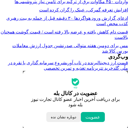
واردات ۴۵۰ مگاوات برق از ترکیه برای تامین نیاز پتروشیمی‌ها
افزایش تعرفه گمرکی، عینک را گران کرده است
ادعای گزارش ورود هواگردها ٣٠ دقیقه قبل از حمله به بیت رهبری
کذب محض است
قیمت دام کاهش یافته و عرضه بالا رفته است / قیمت گوشت همچنان
بالاست
مس برای دومین هفته متوالی صدرنشین جدول ارزش معاملات
بورس کالا شد
وب‌گردی
قیمت ارز دیجیتال
برنده در تاب آوری
شروع سرمایه گذاری با نقره در
ملّی گلد
خرید تتر
برنامه تغذیه و تمرین تخصصی
جدیدترین قیمت‌ها
قیمت طلا
قیمت دلار
قیمت سکه امامی
عضویت در کانال بله
قیمت یورو
برای دریافت آخرین اخبار عضو کانال تجارت نیوز
قیمت درهم امارات
بله شود
ابزار تبدیل نرخ ارز
خبرهای مهم
لحظه تحویل سال
عضویت
دوباره نشان نده
داغ‌ترین‌های اقتصادی
طلا و ارز