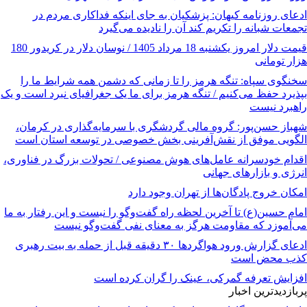
ادعای روزنامه کیهان: پزشکیان به جای اینکه فداکاری مردم در
تجمعات شبانه را تکریم کند آن را نادیده می‌گیرد
قیمت دلار امروز یکشنبه 18 مرداد 1405 / نوسان دلار در کریدور 180
هزار تومانی
سخنگوی سپاه: تنگه هرمز را تا زمانی که دشمن همه‌ شرایط ما را
بپذیرد حفظ می‌کنیم / تنگه هرمز برای ما یک جغرافیای نبرد است و یک
راهبرد نیست
شهباز حسن‌پور: گروه مالی گردشگری با سرمایه‌گذاری در کرمان،
الگویی موفق از نقش‌آفرینی بخش خصوصی در توسعه استان است
اقدام خودسرانه عامل‌های هوش مصنوعی / تحولات بزرگ در فناوری،
انرژی و بازارهای جهانی
امکان خروج پادگان‌ها از تهران وجود دارد
امام حسین(ع) تا آخرین لحظه راه گفت‌وگو را نبست و این رفتار به ما
می‌آموزد که مقاومت هرگز به معنای نفی گفت‌وگو نیست
ادعای گزارش ورود هواگردها ٣٠ دقیقه قبل از حمله به بیت رهبری
کذب محض است
افزایش تعرفه گمرکی، عینک را گران کرده است
پربازدیدترین اخبار