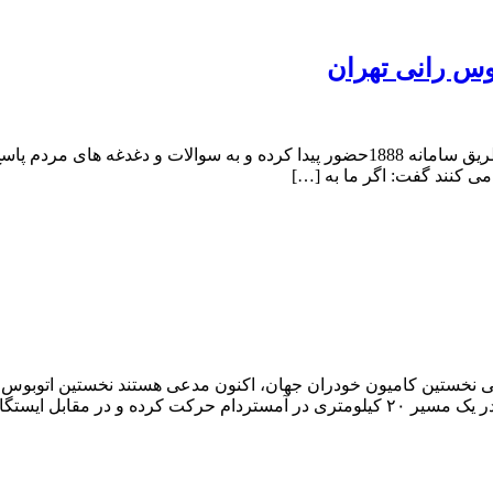
معاون حمل و نقل ترافیک در جلسه ارتباط مستقیم با شهروندان از طریق سامانه 1888حضور پی
ستین کامیون خودران جهان، اکنون مدعی هستند نخستین اتوبوس خود
مقابل ایستگاههای […]