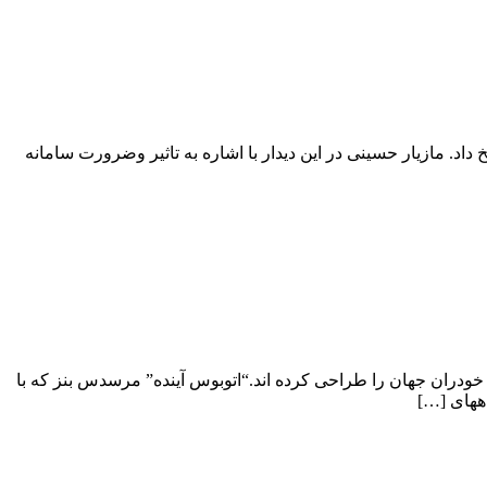
دا کرده و به سوالات و دغدغه های مردم پاسخ داد. مازیار حسینی در این دیدار با اشاره به تاثیر وضرورت سامانه
ران جهان را طراحی کرده اند.“اتوبوس آینده” مرسدس بنز که با