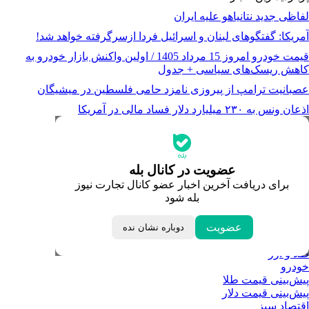
لفاظی جدید نتانیاهو علیه ایران
آمریکا: گفتگوهای لبنان و اسرائیل فردا ازسرگرفته خواهد شد!
قیمت خودرو امروز 15 مرداد 1405 / اولین واکنش بازار خودرو به
کاهش ریسک‌های سیاسی + جدول
عصبانیت ترامپ از پیروزی نامزد حامی فلسطین در میشیگان
اذعان ونس به ۲۳۰ میلیارد دلار فساد مالی در آمریکا
جدیدترین قیمت‌ها
قیمت طلا
قیمت دلار
قیمت سکه امامی
عضویت در کانال بله
قیمت یورو
برای دریافت آخرین اخبار عضو کانال تجارت نیوز
قیمت درهم امارات
بله شود
ابزار تبدیل نرخ ارز
خبرهای مهم
لحظه تحویل سال
عضویت
دوباره نشان نده
داغ‌ترین‌های اقتصادی
طلا و ارز
خودرو
پیش‌بینی قیمت طلا
پیش‌بینی قیمت دلار
اقتصاد سبز