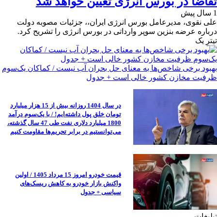
تقاضا در بورس انرژی تعیین خواهد شد
1 سال پیش
علی نقوی، مدیرعامل بورس انرژی ایران،، جزئیات مصوبه دولت
درباره عرضه بنزین سوپر وارداتی در بورس انرژی را تشریح کرد.
تیترِ یک
بهبود برخی شاخص‌ها به معنای حل بحران آب نیست / کماکان یک‌سوم
ظرفیت مخازن کشور خالی است + جدول
در سال 1404 روزانه بیش از 15 هزار میلیارد
تومان خلق پول داشته‌ایم! / با یک‌سوم درآمد
1800 میلیارد دلاری نفت طی 47 سال گذشته،
می‌توانستیم در برابر تحریم‌ها مقاومت کنیم
قیمت خودرو امروز 15 مرداد 1405 / اولین
واکنش بازار خودرو به کاهش ریسک‌های
سیاسی + جدول
تبلیغات