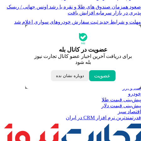
صعود همزمان صندوق های طلا و نقره با رشد اونس جهانی / ریسک
پذیری در بازار سرمایه افزایش یافت
مهلت و شرایط جدید ثبت سفارش خودروهای سواری اعلام شد
جدیدترین قیمت‌ها
قیمت طلا
قیمت دلار
قیمت سکه امامی
عضویت در کانال بله
قیمت یورو
برای دریافت آخرین اخبار عضو کانال تجارت نیوز
قیمت درهم امارات
بله شود
ابزار تبدیل نرخ ارز
خبرهای مهم
لحظه تحویل سال
عضویت
دوباره نشان نده
داغ‌ترین‌های اقتصادی
طلا و ارز
خودرو
پیش‌بینی قیمت طلا
پیش‌بینی قیمت دلار
اقتصاد سبز
قدرتمندترین نرم‌ افزار CRM در ایران