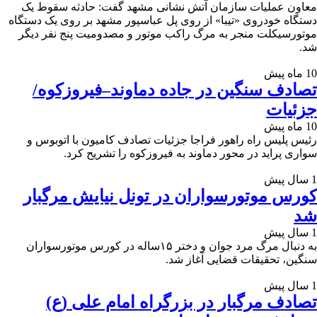
معاون عملیات سازمان آتش نشانی مشهد گفت: حادثه سقوط یک
دستگاه خودروی «تیبا» از روی پل عباسپور مشهد بر روی یک دستگاه
موتورسیکلت منجر به مرگ راکب موتور و مصدومیت پنج نفر دیگر
شد.
10 ماه پیش
تصادف سنگین در جاده دماوند–فیروزکوه/
جزئیات
10 ماه پیش
رئیس پلیس راه راهور فراجا جزئیات تصادف کامیون با اتوبوس و
سواری پراید در محور دماوند به فیروزکوه را تشریح کرد.
1 سال پیش
کورس موتورسواران در تونل نیایش مرگبار
شد
1 سال پیش
به دنبال مرگ مرد جوان و دختر ۱۵ساله در کورس موتورسواران
سنگین، تحقیقات قضایی آغاز شد.
1 سال پیش
تصادف مرگبار در بزرگراه امام علی (ع)