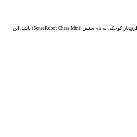
اگر یک بازیکن پرشور شطرنج که به ‌دنبال یک حریف چالش‌برانگیز است در شهری بزرگ زندگی نکند، بهترین گزینه برای او می‌تواند ربات شطرنج‌باز کوچکی به نام سنس (SenseRobot Chess Mini) باشد. این