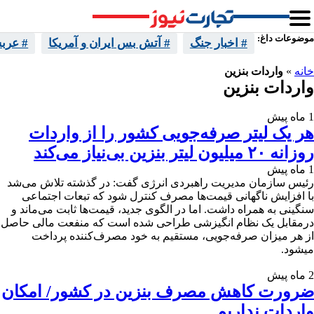
موضوعات داغ:
# اخبار جنگ
# آتش بس ایران و آمریکا
# عرب
خانه
»
واردات بنزین
واردات بنزین
1 ماه پیش
هر یک لیتر صرفه‌جویی کشور را از واردات
روزانه ۲۰ میلیون لیتر بنزین بی‌نیاز می‌کند
1 ماه پیش
رئیس سازمان مدیریت راهبردی انرژی گفت: در گذشته تلاش می‌شد
با افزایش ناگهانی قیمت‌ها مصرف کنترل شود که تبعات اجتماعی
سنگینی به همراه داشت. اما در الگوی جدید، قیمت‌ها ثابت می‌ماند و
درمقابل یک نظام انگیزشی طراحی شده است که منفعت مالی حاصل
از هر میزان صرفه‌جویی، مستقیم به خود مصرف‌کننده پرداخت
میشود.
2 ماه پیش
ضرورت کاهش مصرف بنزین در کشور/ امکان
واردات نداریم