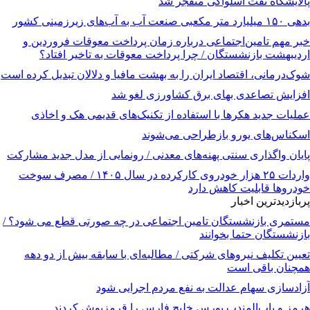
پالایشگاه نفت اسلواکی منفجر شد
بدهی ۱۵۰ میلیارد متر مکعبی صنعت آب به آب‌های زیرزمینی کشور
خبر مهم تامین‌اجتماعی درباره زمان پرداخت معوقات فروردین و
اردیبهشت بازنشستگان / چرا پرداخت معوقات به تاخیر افتاد؟
شوک‌درمانی، اقتصاد ایران را به بهشت مافیا و دلالان تبدیل کرده است
افزایش تصاعدی بهای برق کشاورزی لغو شد
عملیات جدید هکرها با استفاده از تکنیک‌های قدیمی هک و اخاذی
اسکناس‌های یورو بازطراحی می‌شوند
پایان واگذاری‌ سنتی پهنه‌های معدنی / رونمایی از مدل جدید مشارکت
واردات ۲۵ هزار خودروی کارکرده در سال ۱۴۰۵ / مصرف سوخت
خودرو‌ها قابلیت کاهش دارد
پربازدیدترین اخبار
مستمری بازنشستگان تامین اجتماعی در چه صورتی قطع می شود؟ /
بازنشستگان حتما بخوانند
تعیین تکلیف نیروهای شرکتی / مطالبه‌ای با سابقه بیش از دو دهه
همچنان باقی است
آزادسازی سهام عدالت به نفع مردم اجرایی شود
هرمز و باب‌المندب بورس خلیج فارس را قرمزپوش کردند