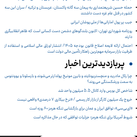
حمله حسین شریعتمداری به پیمان سه گانه پاکستان، عربستان و ترکیه / سران این سه
کشور در قتل عام غزه دست داشتند
جیب پر پول اماراتی‌ها از ملی‌پوشان ایرانی
روزنامه شهرداری تهران: اکنون بلندگوهای دشمن دست کسانی است که ظاهر انقلابیگری
دارند
احتمال ارائه لایحه اصلاح قانون بودجه ۱۴۰۵/ انتشار اوراق مالی اسلامی و استفاده از
ظرفیت بازار سرمایه مهم‌ترین راهکار تأمین مالی دولت است
پربازدیدترین اخبار
چرا رئال مادرید و منچستریونایتد و بایرن مونیخ پولدارتر می‌شوند و بارسلونا و یوونتوس
به سمت ورشکستگی می‌روند؟
شاخص کل بورس وارد کانال 5.5 میلیون واحد شد
خروج یک میلیون کارگر از بازار کار رسمی / «نرخ بیکاری ۷ درصدی» واقعی نیست
«ای‌بی‌سی»: توافق ایران و عمان برای بازگشایی تنگه هرمز ۶۰ روزه است
شروط آمریکا برای تنگه هرمز؛ جزئیات توافقی که در حال مذاکره است