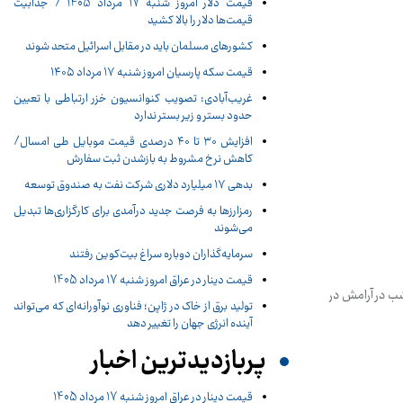
قیمت دلار امروز شنبه 17 مرداد 1405 / جذابیت
قیمت‌ها دلار را بالا کشید
کشورهای مسلمان باید در مقابل اسرائیل متحد شوند
قیمت سکه پارسیان امروز شنبه ۱۷ مرداد ۱۴۰۵
غریب‌آبادی: تصویب کنوانسیون خزر ارتباطی با تعیین
حدود بستر و زیر بستر ندارد
افزایش ۳۰ تا ۴۰ درصدی قیمت موبایل طی امسال/
کاهش نرخ مشروط به بازشدن ثبت سفارش
بدهی ١٧ میلیارد دلاری شرکت نفت به صندوق توسعه
رمزارزها به فرصت جدید درآمدی برای کارگزاری‌ها تبدیل
می‌شوند
سرمایه‌گذاران دوباره سراغ بیت‌کوین رفتند
قیمت دینار در عراق امروز شنبه 17 مرداد 1405
شب در آرامش در
تولید برق از خاک در ژاپن؛ فناوری نوآورانه‌ای که می‌تواند
آینده انرژی جهان را تغییر دهد
پربازدیدترین اخبار
قیمت دینار در عراق امروز شنبه 17 مرداد 1405