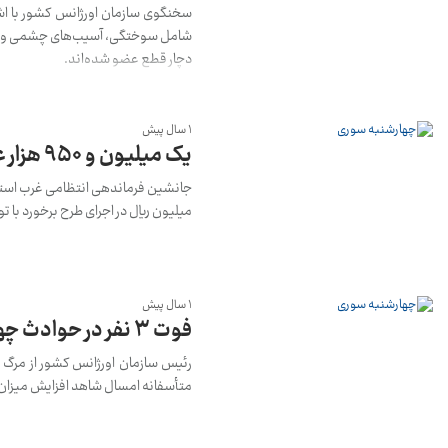
سخنگوی سازمان اورژانس کشور با اش
دچار قطع عضو شده‌اند.
1 سال پیش
یک میلیون و 950 هزار عدد موادمحترقه در استان تهران کشف شد
میلیون ریال در اجرای طرح برخورد با ت
1 سال پیش
فوت ۳ نفر در حوادث چهارشنبه سوری امسال
متأسفانه امسال شاهد افزایش میزان آسیب قطع عضو 