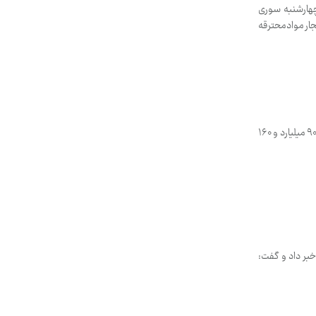
چهارشنبه سوری
تدای اسفندماه جاری تا روز گذشته۲۶ اسفند، ۴۴ نفر براثر انفجار موادمحترقه
جانشین فرماندهی انتظامی غرب استان تهران از کشف یک میلیون و ۹۵۰ هزار و ۵۶۷ عدد انواع موادمحترقه قاچاق به ارزش ۹۰ میلیارد و ۱۶۰
حوادث چهارشنبه سوری امسال در ۱۹ روز اسفند ماه خبر داد و گفت: