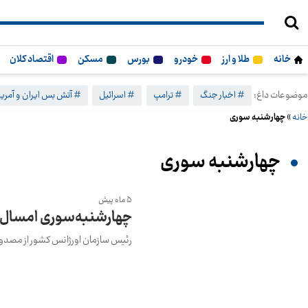
خانه
طلا و ارز
خودرو
بورس
مسکن
اقتصاد کلان
موضوعات داغ:
# اخبار جنگ
# ترامپ
# اسرائیل
# آتش بس ایران و آمریک
خانه
»
چهارشنبه سوری
چهارشنبه سوری
5 ماه پیش
چهارشنبه‌سوری امسال با 2 فوتی و 945 مصدوم همرا
رئیس سازمان اورژانس کشور از مصدومیت 945 نفر در حوادث مرتبط با چهارشنبه‌سور